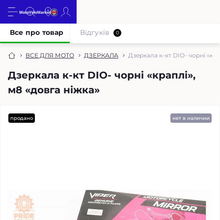
Все про товар
Відгуків
0
ВСЕ ДЛЯ МОТО
ДЗЕРКАЛА
Дзеркала к-кт DIO- чорні «кра
Дзеркала к-кт DIO- чорні «краплі»,
м8 «довга ніжка»
продано
нет в наличии