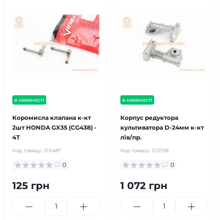
в наявності
в наявності
Коромисла клапана к-кт
Корпус редуктора
2шт HONDA GX35 (CG438) -
культиватора D-24мм к-кт
4Т
лів/пр.
Код товару:
213487
Код товару:
213738
0
0
125 грн
1 072 грн