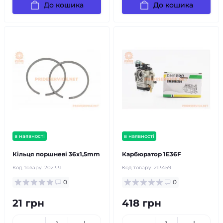
До кошика
До кошика
в наявності
в наявності
Кільця поршневі 36х1,5mm
Карбюратор 1E36F
Код товару:
202331
Код товару:
213459
0
0
21 грн
418 грн