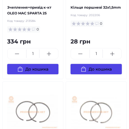
Зчеплення+привід к-кт
Кільця поршневі 32x1,5mm
OLEO MAC SPARTA 25
Код товару:
202206
Код товару:
213584
0
0
334 грн
28 грн
До кошика
До кошика