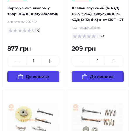
Картер з колінвалом у
Клапан впускний (h-43,9;
зборі 1E40F, шатун-жовтий
D-13,5; d-4), випускний (h-
43,9; D-12; d-4) к-кт 139F - 4Т
Код товару:
202352
Код товару:
213516
0
0
877 грн
209 грн
До кошика
До кошика