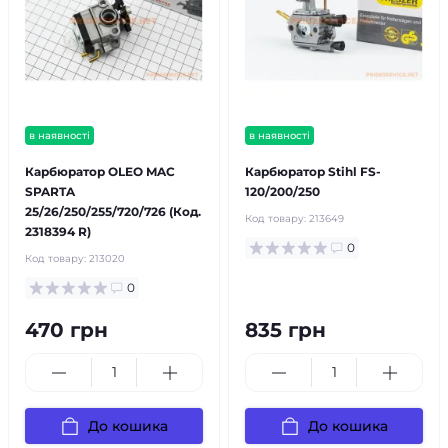
в наявності
в наявності
Карбюратор OLEO MAC
Карбюратор Stihl FS-
SPARTA
120/200/250
25/26/250/255/720/726 (Код.
Код товару:
213649
2318394 R)
0
Код товару:
213020
0
470 грн
835 грн
До кошика
До кошика