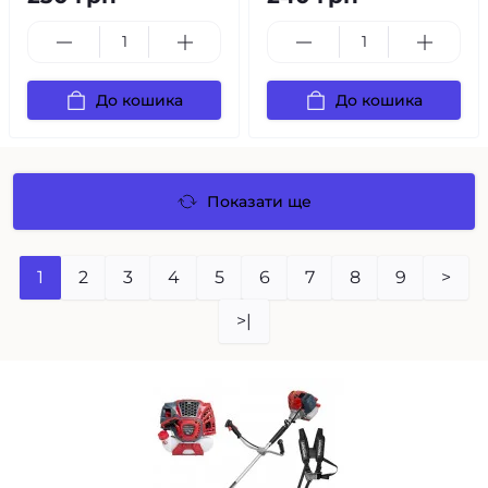
До кошика
До кошика
Показати ще
1
2
3
4
5
6
7
8
9
>
>|