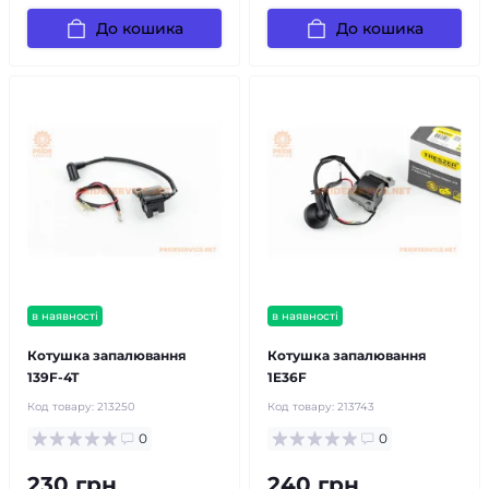
До кошика
До кошика
в наявності
в наявності
Котушка запалювання
Котушка запалювання
139F-4T
1E36F
Код товару:
213250
Код товару:
213743
0
0
230 грн
240 грн