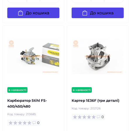
До кошика
До кошика
в наявності
в наявності
Карбюратор Stihl FS-
Картер 1E36F (три деталі)
400/450/480
Код товару:
202126
Код товару:
213685
0
0