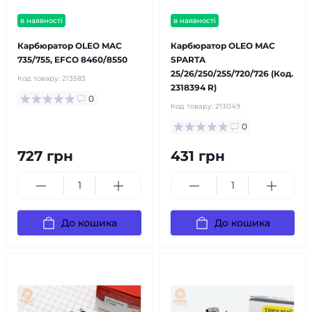
в наявності
в наявності
Карбюратор OLEO MAC
Карбюратор OLEO MAC
735/755, EFCO 8460/8550
SPARTA
25/26/250/255/720/726 (Код.
Код товару:
213583
2318394 R)
0
Код товару:
213049
0
727 грн
431 грн
До кошика
До кошика