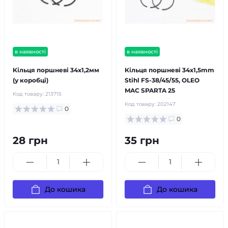
в наявності
в наявності
Кільця поршневі 34х1,2мм
Кільця поршневі 34х1,5mm
(у коробці)
Stihl FS-38/45/55, OLEO
MAC SPARTA 25
Код товару:
213715
Код товару:
202147
0
0
28 грн
35 грн
До кошика
До кошика