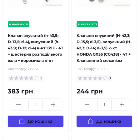
в наявності
в наявності
Клапан впускний (h-43,9;
Клапани впускний (H-42,3;
D-13,5; d-4), випускний (h-
D-15,5; d-3,5), випускний (H-
43,9; D-12; d-4) к-кт 139F - 4Т
42,3; D-14; d-3,5) к-кт
+ шестерня розподільного
HONDA GX35 (CG438) - 4Т +
вала + коромисла к-кт
Клапаниний механізм
Код товару:
213564
Код товару:
202502
0
0
383 грн
244 грн
До кошика
До кошика