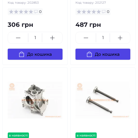
Код товару:
202853
Код товару:
202127
0
0
306 грн
487 грн
До кошика
До кошика
в наявності
в наявності