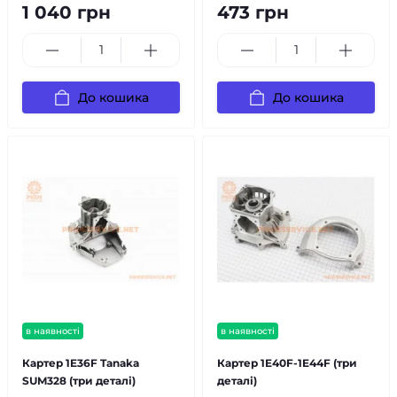
1 040 грн
473 грн
До кошика
До кошика
в наявності
в наявності
Картер 1E36F Tanaka
Картер 1E40F-1E44F (три
SUM328 (три деталі)
деталі)