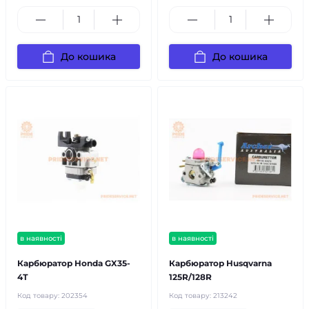
До кошика
До кошика
в наявності
в наявності
Карбюратор Honda GX35-
Карбюратор Husqvarna
4Т
125R/128R
Код товару:
202354
Код товару:
213242