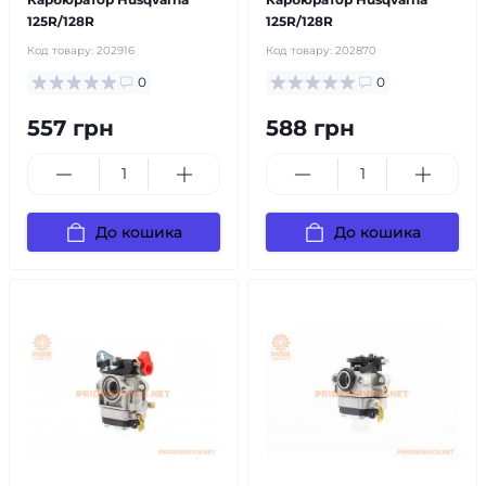
125R/128R
125R/128R
Код товару:
202916
Код товару:
202870
0
0
557 грн
588 грн
До кошика
До кошика