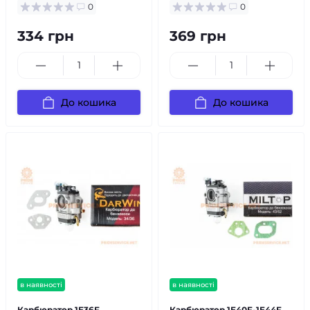
0
0
334 грн
369 грн
До кошика
До кошика
в наявності
в наявності
Карбюратор 1E36F
Карбюратор 1E40F-1E44F