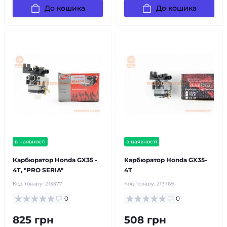
До кошика
До кошика
в наявності
в наявності
Карбюратор Honda GX35 -
Карбюратор Honda GX35-
4Т, "PRO SERIA"
4Т
Код товару:
213377
Код товару:
213769
0
0
825 грн
508 грн