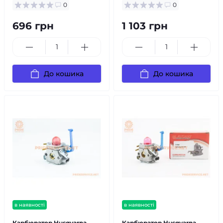
0
0
696 грн
1 103 грн
До кошика
До кошика
в наявності
в наявності
Карбюратор Husqvarna
Карбюратор Husqvarna