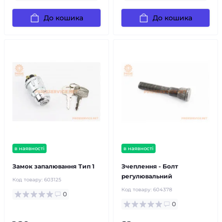
До кошика
До кошика
в наявності
в наявності
Замок запалювання Тип 1
Зчеплення - Болт
регулювальний
Код товару:
603125
Код товару:
604378
0
0