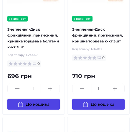
в наявності
в наявності
Зчеплення-Диск
Зчеплення-Диск
фрикційний, притискний,
фрикційний, притискний,
кришка торцева з болтами
кришка торцева к-кт 3шт
к-кт 3шт
Код товару:
604189
Код товару:
624447
0
0
696 грн
710 грн
До кошика
До кошика