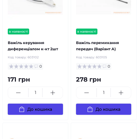
в наявності
в наявності
Важіль керування
Важіль перемикання
диференціалом к-кт 2шт
передач (Варіант А)
Код товару:
603102
Код товару:
603105
0
0
171 грн
278 грн
До кошика
До кошика