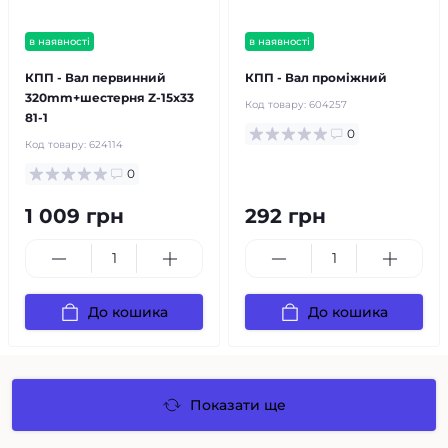
в наявності
в наявності
КПП - Вал первинний
КПП - Вал проміжний
320mm+шестерня Z-15x33
Код товару:
604257
81-1
0
Код товару:
624114
0
1 009 грн
292 грн
До кошика
До кошика
Показати ще