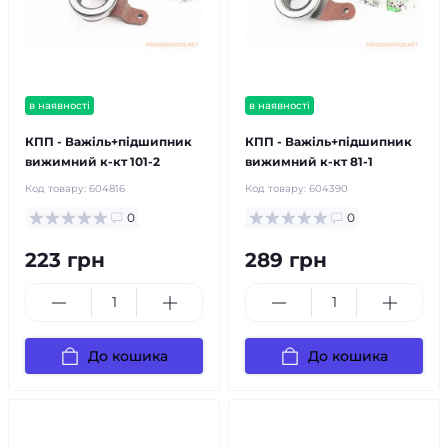
в наявності
в наявності
КПП - Важіль+підшипник
КПП - Важіль+підшипник
вижимний к-кт 101-2
вижимний к-кт 81-1
Код товару:
604816
Код товару:
604390
0
0
223 грн
289 грн
До кошика
До кошика