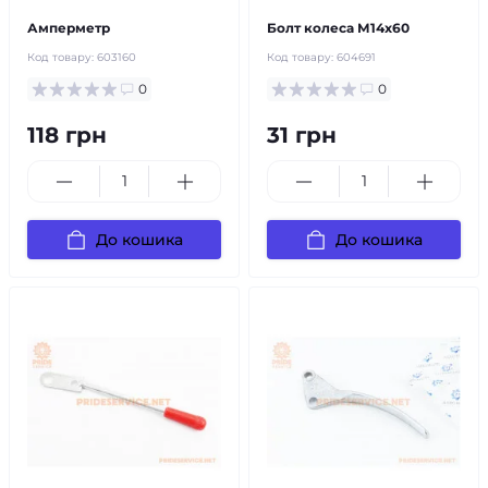
Амперметр
Болт колеса М14х60
Код товару:
603160
Код товару:
604691
0
0
118 грн
31 грн
До кошика
До кошика