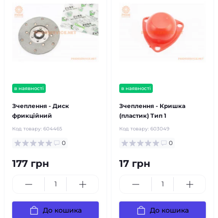
в наявності
в наявності
Зчеплення - Диск
Зчеплення - Кришка
фрикційний
(пластик) Тип 1
Код товару:
604465
Код товару:
603049
0
0
177 грн
17 грн
До кошика
До кошика