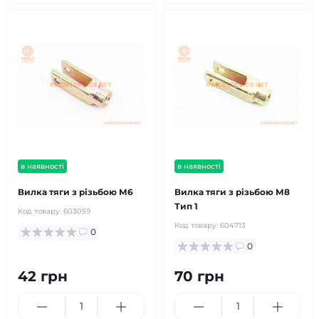
в наявності
в наявності
Вилка тяги з різьбою М6
Вилка тяги з різьбою М8
Тип 1
Код товару:
603059
Код товару:
604713
0
0
42 грн
70 грн