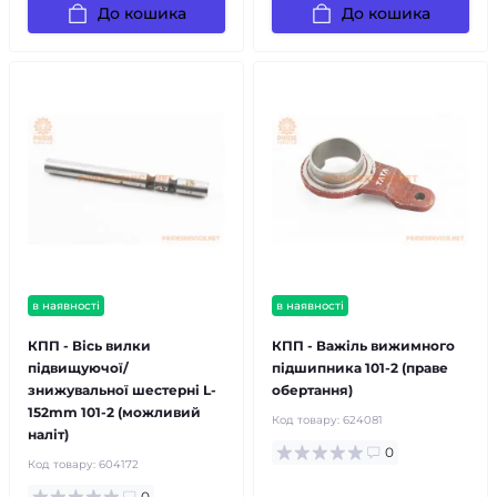
До кошика
До кошика
в наявності
в наявності
КПП - Вісь вилки
КПП - Важіль вижимного
підвищуючої/
підшипника 101-2 (праве
знижувальної шестерні L-
обертання)
152mm 101-2 (можливий
Код товару:
624081
наліт)
0
Код товару:
604172
0