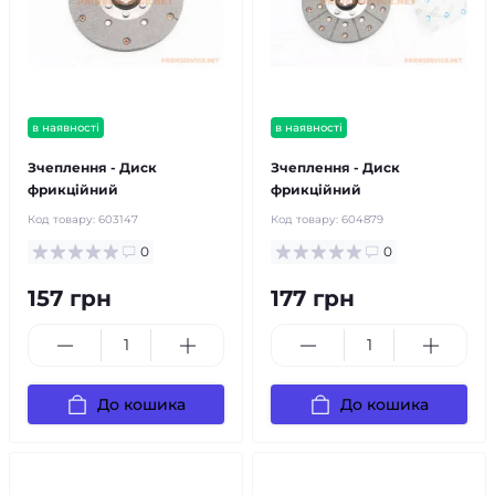
в наявності
в наявності
Зчеплення - Диск
Зчеплення - Диск
фрикційний
фрикційний
Код товару:
603147
Код товару:
604879
0
0
157 грн
177 грн
До кошика
До кошика