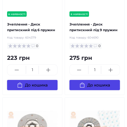
в наявності
в наявності
Зчеплення - Диск
Зчеплення - Диск
притискний під 6 пружин
притискний під 9 пружин
Код товару:
604379
Код товару:
604690
0
0
223 грн
275 грн
До кошика
До кошика