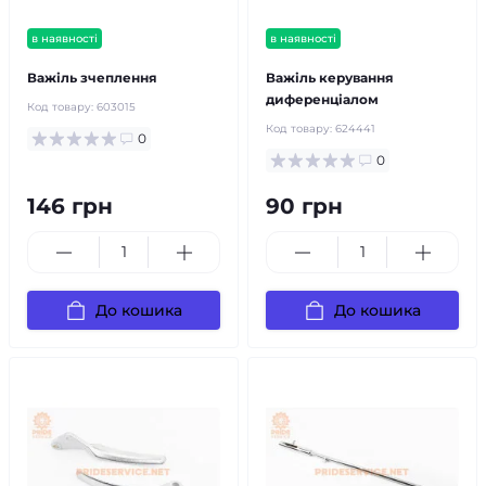
в наявності
в наявності
Важіль зчеплення
Важіль керування
диференціалом
Код товару:
603015
Код товару:
624441
0
0
146 грн
90 грн
До кошика
До кошика