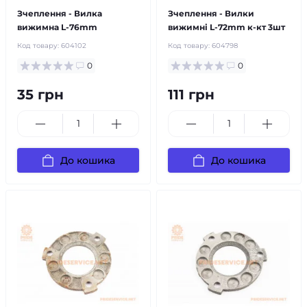
Зчеплення - Вилка
Зчеплення - Вилки
вижимна L-76mm
вижимні L-72mm к-кт 3шт
Код товару:
604102
Код товару:
604798
0
0
35 грн
111 грн
До кошика
До кошика