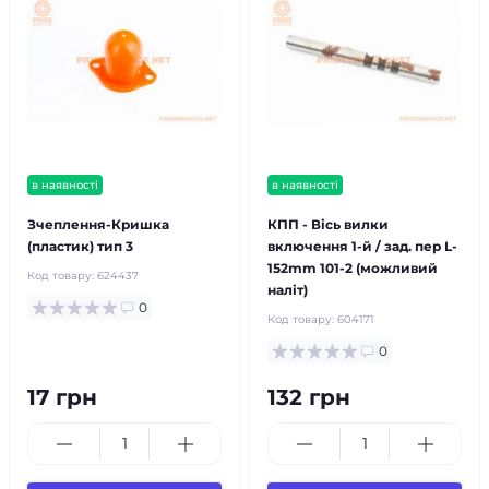
в наявності
в наявності
Зчеплення-Кришка
КПП - Вісь вилки
(пластик) тип 3
включення 1-й / зад. пер L-
152mm 101-2 (можливий
Код товару:
624437
наліт)
0
Код товару:
604171
0
17 грн
132 грн