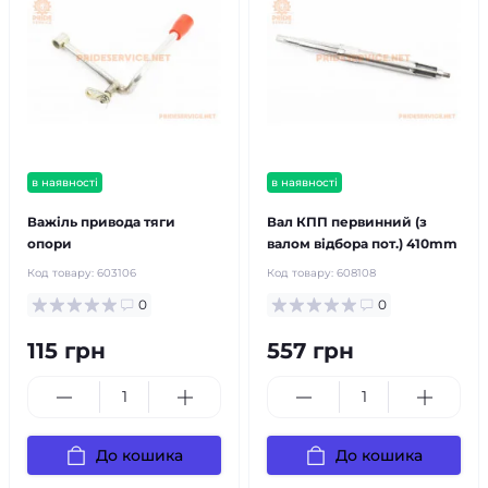
в наявності
в наявності
Важіль привода тяги
Вал КПП первинний (з
опори
валом відбора пот.) 410mm
Код товару:
603106
Код товару:
608108
0
0
115 грн
557 грн
До кошика
До кошика