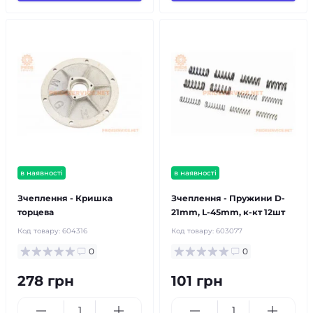
в наявності
в наявності
Зчеплення - Кришка
Зчеплення - Пружини D-
торцева
21mm, L-45mm, к-кт 12шт
Код товару:
604316
Код товару:
603077
0
0
278 грн
101 грн