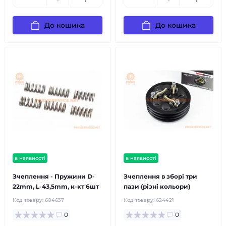
До кошика
До кошика
в наявності
в наявності
Зчеплення - Пружини D-
Зчеплення в зборі три
22mm, L-43,5mm, к-кт 6шт
пази (різні кольори)
Код товару:
604637
Код товару:
624421
0
0