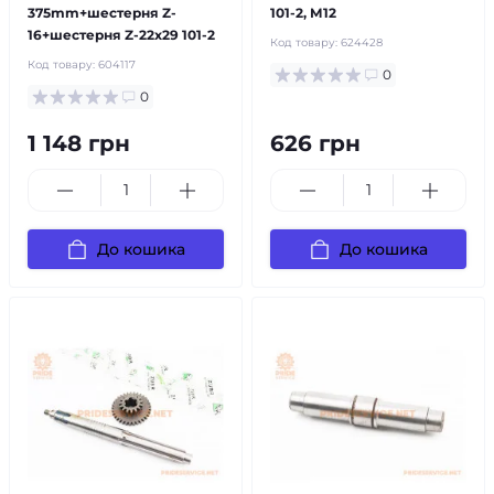
375mm+шестерня Z-
101-2, М12
16+шестерня Z-22х29 101-2
Код товару:
624428
Код товару:
604117
0
0
1 148 грн
626 грн
До кошика
До кошика