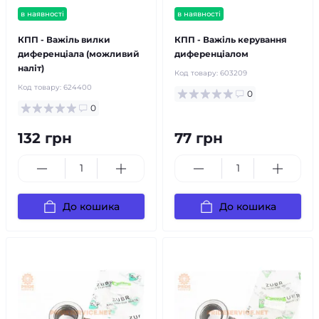
в наявності
в наявності
КПП - Важіль вилки
КПП - Важіль керування
диференціала (можливий
диференціалом
наліт)
Код товару:
603209
Код товару:
624400
0
0
132 грн
77 грн
До кошика
До кошика