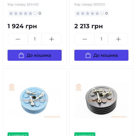
Код товару:
624430
Код товару:
603010
0
0
1 924 грн
2 213 грн
До кошика
До кошика
в наявності
в наявності