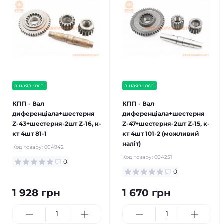
в наявності
в наявності
КПП - Вал
КПП - Вал
диференціала+шестерня
диференціала+шестерня
Z-43+шестерня-2шт Z-16, к-
Z-47+шестерня-2шт Z-15, к-
кт 4шт 81-1
кт 4шт 101-2 (можливий
наліт)
Код товару:
604942
Код товару:
604251
0
0
1 928 грн
1 670 грн