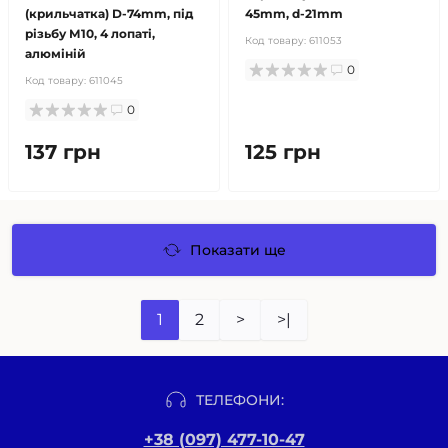
(крильчатка) D-74mm, під
45mm, d-21mm
різьбу М10, 4 лопаті,
Код товару:
611053
алюміній
0
Код товару:
611045
0
137 грн
125 грн
Показати ще
1
2
>
>|
ТЕЛЕФОНИ:
+38 (097) 477-10-47