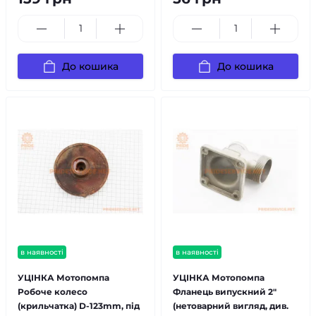
До кошика
До кошика
в наявності
в наявності
УЦІНКА Мотопомпа
УЦІНКА Мотопомпа
Робоче колесо
Фланець випускний 2"
(крильчатка) D-123mm, під
(нетоварний вигляд, див.