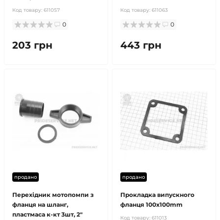
Код товару:
611057
Код товару:
611063
0
0
203 грн
443 грн
продано
продано
Перехідник мотопомпи з
Прокладка випускного
фланця на шланг,
фланця 100х100mm
пластмаса к-кт 3шт, 2"
Код товару:
611013