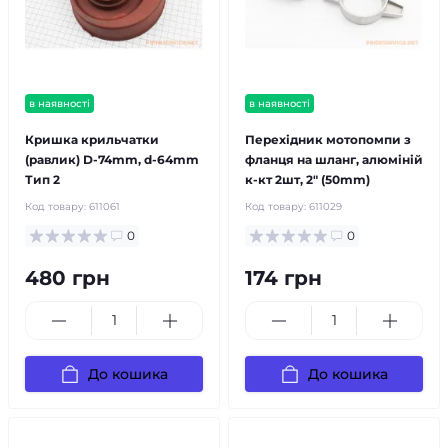
в наявності
в наявності
Кришка крильчатки
Перехідник мотопомпи з
(равлик) D-74mm, d-64mm
фланця на шланг, алюміній
Тип 2
к-кт 2шт, 2" (50mm)
Код товару:
611061
Код товару:
611029
0
0
480 грн
174 грн
До кошика
До кошика