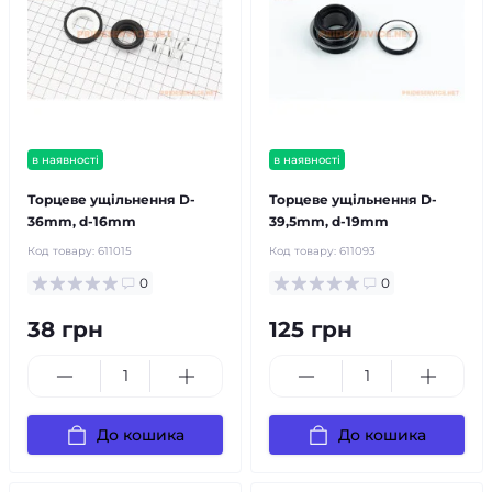
в наявності
в наявності
Торцеве ущільнення D-
Торцеве ущільнення D-
36mm, d-16mm
39,5mm, d-19mm
Код товару:
611015
Код товару:
611093
0
0
38 грн
125 грн
До кошика
До кошика