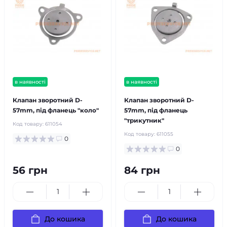
в наявності
в наявності
Клапан зворотний D-
Клапан зворотний D-
57mm, під фланець "коло"
57mm, під фланець
"трикутник"
Код товару:
611054
Код товару:
611055
0
0
56 грн
84 грн
До кошика
До кошика