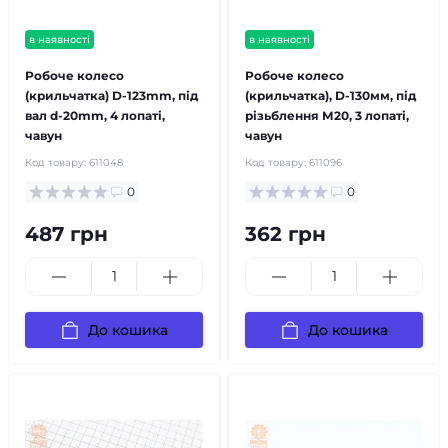
в наявності
в наявності
Робоче колесо
Робоче колесо
(крильчатка) D-123mm, під
(крильчатка), D-130мм, під
вал d-20mm, 4 лопаті,
різьблення М20, 3 лопаті,
чавун
чавун
Код товару:
611048
Код товару:
611096
0
0
487 грн
362 грн
До кошика
До кошика