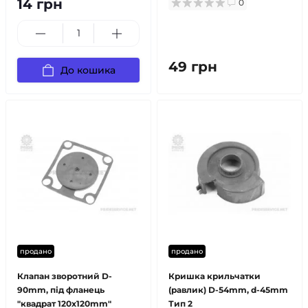
14 грн
0
49 грн
До кошика
продано
продано
Клапан зворотний D-
Кришка крильчатки
90mm, під фланець
(равлик) D-54mm, d-45mm
"квадрат 120х120mm"
Тип 2