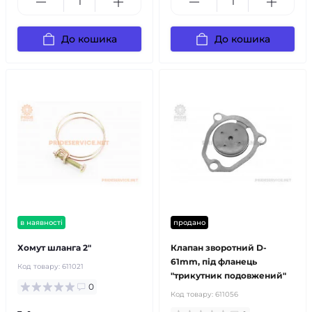
До кошика
До кошика
в наявності
продано
Хомут шланга 2"
Клапан зворотний D-
61mm, під фланець
Код товару:
611021
"трикутник подовжений"
0
Код товару:
611056