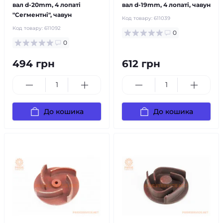
вал d-20mm, 4 лопаті
вал d-19mm, 4 лопаті, чавун
"Сегментні", чавун
Код товару:
611039
Код товару:
611092
0
0
494 грн
612 грн
До кошика
До кошика