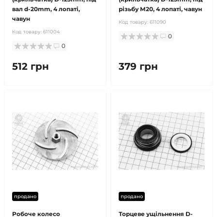
вал d-20mm, 4 лопаті,
різьбу М20, 4 лопаті, чавун
чавун
Код товару:
611090
Код товару:
611004
0
0
512 грн
379 грн
продано
продано
Робоче колесо
Торцеве ущільнення D-