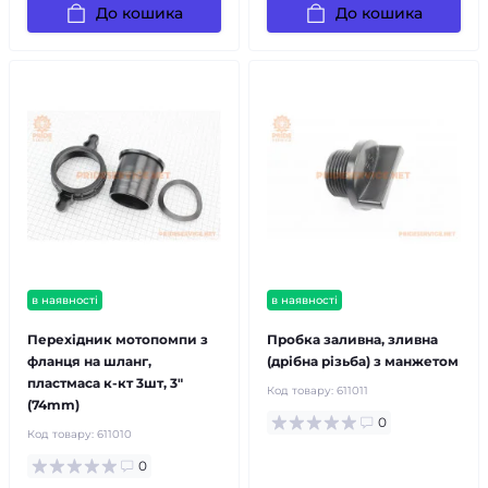
До кошика
До кошика
в наявності
в наявності
Перехідник мотопомпи з
Пробка заливна, зливна
фланця на шланг,
(дрібна різьба) з манжетом
пластмаса к-кт 3шт, 3"
Код товару:
611011
(74mm)
0
Код товару:
611010
0