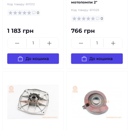
мотопомпи 2"
Код товару:
611012
Код товару:
611025
0
0
1 183 грн
766 грн
До кошика
До кошика