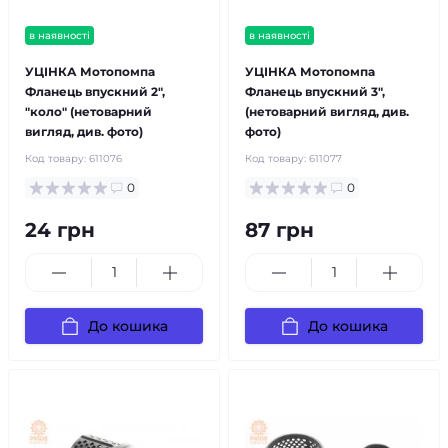
в наявності
в наявності
УЦІНКА Мотопомпа
УЦІНКА Мотопомпа
Фланець впускний 2",
Фланець впускний 3",
"коло" (нетоварний
(нетоварний вигляд, див.
вигляд, див. фото)
фото)
Код товару:
611076
Код товару:
611077
0
0
24 грн
87 грн
До кошика
До кошика