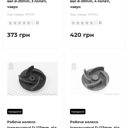
вал d-20mm, 3 лопаті,
вал d-20mm, 4 лопаті,
чавун
чавун
Код товару:
611041
Код товару:
611042
0
0
373 грн
420 грн
продано
продано
Робоче колесо
Робоче колесо
(крильчатка) D-123mm, під
(крильчатка) D-123mm, під