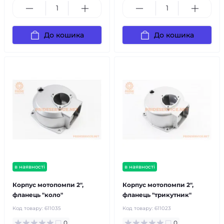
До кошика
До кошика
в наявності
в наявності
Корпус мотопомпи 2",
Корпус мотопомпи 2",
фланець "коло"
фланець "трикутник"
Код товару:
611035
Код товару:
611023
0
0