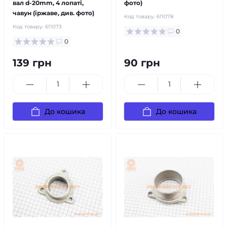
вал d-20mm, 4 лопаті,
фото)
чавун (іржаве, див. фото)
Код товару:
611078
Код товару:
611073
0
0
139 грн
90 грн
До кошика
До кошика