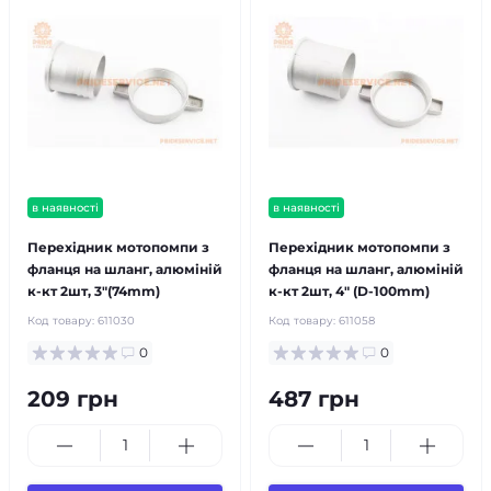
в наявності
в наявності
Перехідник мотопомпи з
Перехідник мотопомпи з
фланця на шланг, алюміній
фланця на шланг, алюміній
к-кт 2шт, 3"(74mm)
к-кт 2шт, 4" (D-100mm)
Код товару:
611030
Код товару:
611058
0
0
209 грн
487 грн