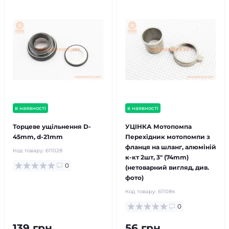
в наявності
в наявності
Торцеве ущільнення D-
УЦІНКА Мотопомпа
45mm, d-21mm
Перехідник мотопомпи з
фланця на шланг, алюміній
Код товару:
611028
к-кт 2шт, 3" (74mm)
0
(нетоварний вигляд, див.
фото)
Код товару:
611084
0
139 грн
56 грн