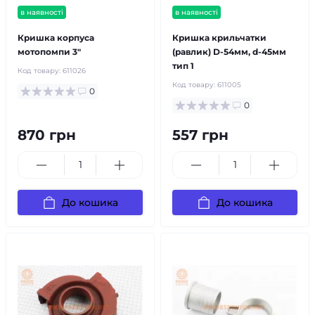
в наявності
в наявності
Кришка корпуса
Кришка крильчатки
мотопомпи 3"
(равлик) D-54мм, d-45мм
тип 1
Код товару:
611026
Код товару:
611005
0
0
870 грн
557 грн
До кошика
До кошика