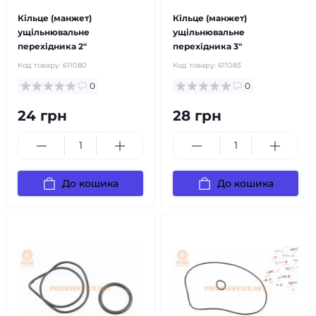
Кільце (манжет)
Кільце (манжет)
ущільнювальне
ущільнювальне
перехідника 2"
перехідника 3"
Код товару:
611080
Код товару:
611083
0
0
24 грн
28 грн
До кошика
До кошика