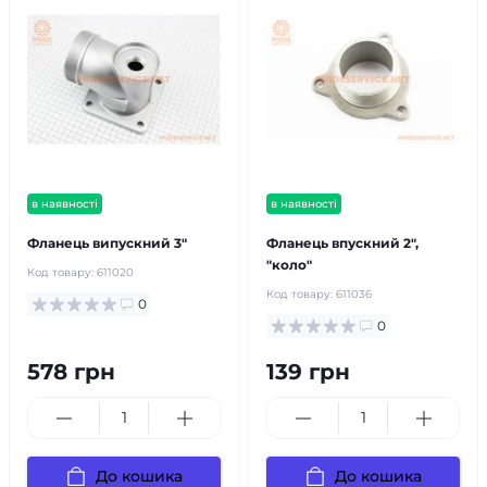
в наявності
в наявності
Фланець випускний 3"
Фланець впускний 2",
"коло"
Код товару:
611020
Код товару:
611036
0
0
578 грн
139 грн
До кошика
До кошика