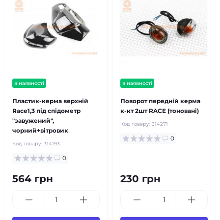
в наявності
в наявності
Пластик-керма верхній
Поворот передній керма
Race1,3 під спідометр
к-кт 2шт RACE (тоновані)
"завужений",
Код товару:
314271
чорний+вітровик
0
Код товару:
314193
0
564 грн
230 грн