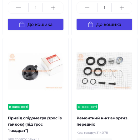
До кошика
До кошика
в наявності
в наявності
Привід спідометра (трос із
Ремонтний к-кт амортиз.
гайкою) (під трос
передніх
"квадрат")
Код товару:
314078
Код товару:
314410