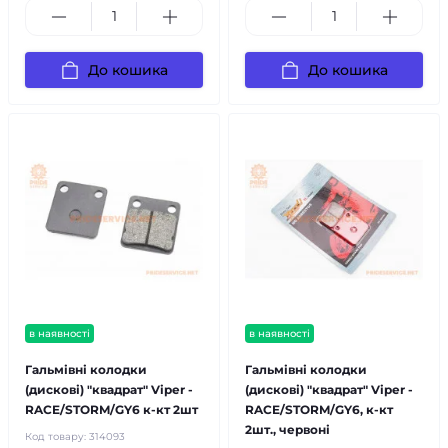
До кошика
До кошика
в наявності
в наявності
Гальмівні колодки
Гальмівні колодки
(дискові) "квадрат" Viper -
(дискові) "квадрат" Viper -
RACE/STORM/GY6 к-кт 2шт
RACE/STORM/GY6, к-кт
2шт., червоні
Код товару:
314093