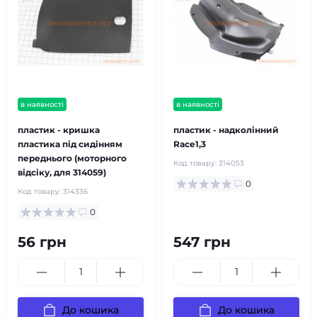
в наявності
в наявності
пластик - кришка
пластик - надколінний
пластика під сидінням
Race1,3
переднього (моторного
Код товару:
314053
відсіку, для 314059)
0
Код товару:
314336
0
56 грн
547 грн
До кошика
До кошика