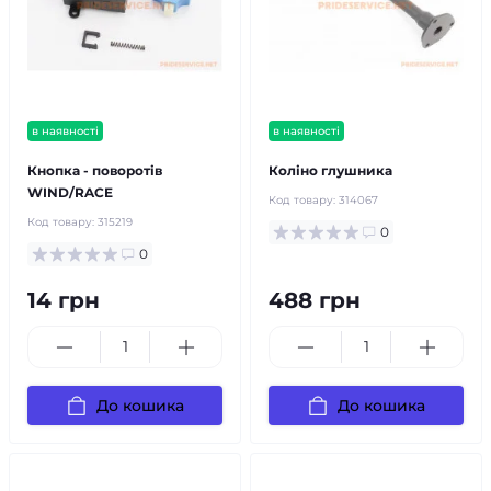
в наявності
в наявності
Кнопка - поворотів
Коліно глушника
WIND/RACE
Код товару:
314067
Код товару:
315219
0
0
14 грн
488 грн
До кошика
До кошика