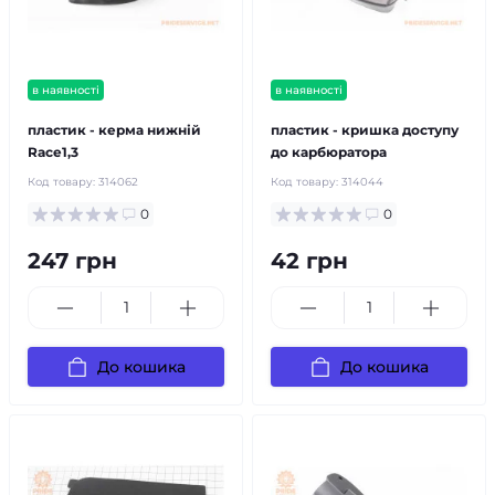
в наявності
в наявності
пластик - керма нижній
пластик - кришка доступу
Race1,3
до карбюратора
Код товару:
314062
Код товару:
314044
0
0
247 грн
42 грн
До кошика
До кошика