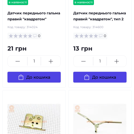
в наявності
в наявності
Датчик переднього гальма
Датчик переднього гальма
правий "квадратом"
правий "квадратом", тип 2
Код товару:
314024
Код товару:
314600
0
0
21 грн
13 грн
До кошика
До кошика