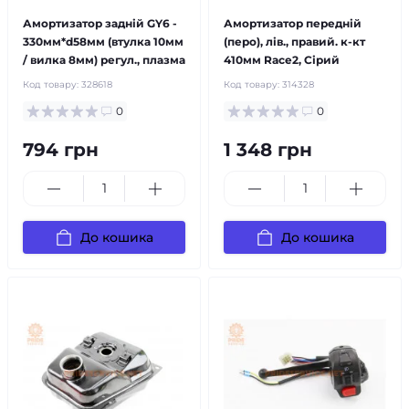
Амортизатор задній GY6 -
Амортизатор передній
330мм*d58мм (втулка 10мм
(перо), лів., правий. к-кт
/ вилка 8мм) регул., плазма
410мм Race2, Сірий
Код товару:
328618
Код товару:
314328
0
0
794 грн
1 348 грн
До кошика
До кошика