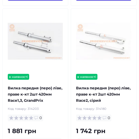
в наявності
в наявності
Вилка передня (перо) ліве,
Вилка передня (перо) ліве,
праве к-кт 2шт 420мм
праве к-кт 2шт 420мм
Race1,3, GrandPrix
Race2, сірий
Код товару:
314203
Код товару:
314180
0
0
1 881 грн
1 742 грн