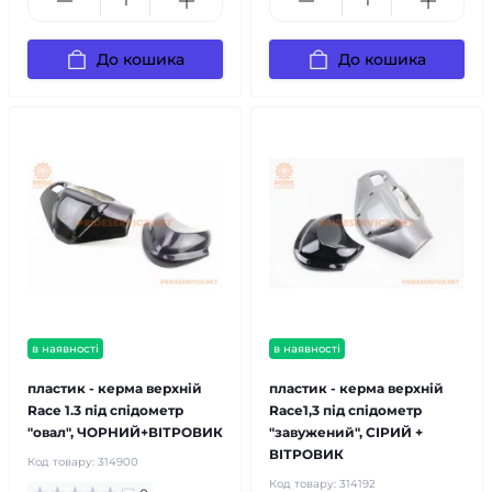
До кошика
До кошика
в наявності
в наявності
пластик - керма верхній
пластик - керма верхній
Race 1.3 під спідометр
Race1,3 під спідометр
"овал", ЧОРНИЙ+ВІТРОВИК
"завужений", СІРИЙ +
ВІТРОВИК
Код товару:
314900
Код товару:
314192