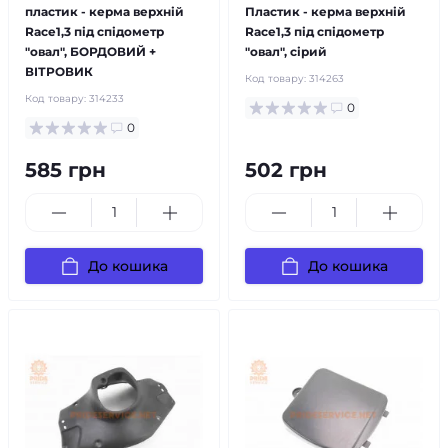
пластик - керма верхній
Пластик - керма верхній
Race1,3 під спідометр
Race1,3 під спідометр
"овал", БОРДОВИЙ +
"овал", сірий
ВІТРОВИК
Код товару:
314263
Код товару:
314233
0
0
585 грн
502 грн
До кошика
До кошика