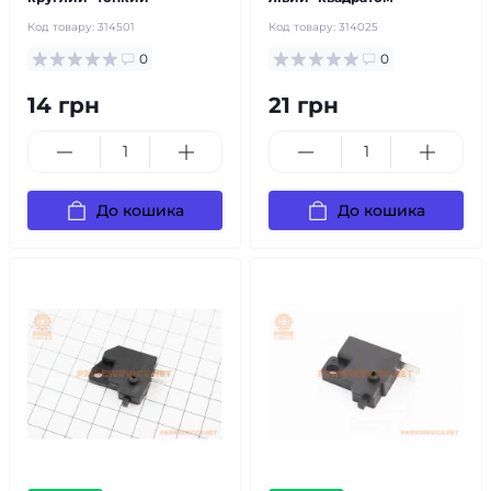
Код товару:
314501
Код товару:
314025
0
0
14 грн
21 грн
До кошика
До кошика