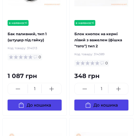
в наявності
в наявності
Бак паливний, тип 1
Блок кнопок на кермі
(штуцер під гайку)
лівий з важелем (фішка
"тато") тип 2
Код товару:
314013
Код товару:
314389
0
0
1 087 грн
348 грн
До кошика
До кошика