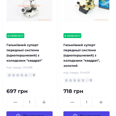
в наявності
в наявності
Гальмівний супорт
Гальмівний супорт
передньої системи
передньої системи
(однопоршневий) з
(однопоршневий) з
колодками "квадрат"
колодками "квадрат",
золотий
Код товару:
314089
Код товару:
314409
0
0
697 грн
718 грн