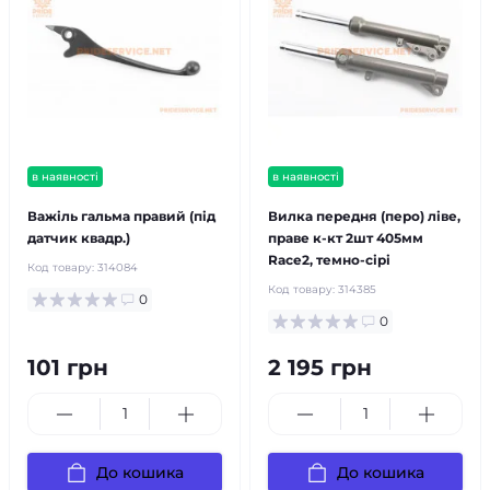
в наявності
в наявності
Важіль гальма правий (під
Вилка передня (перо) ліве,
датчик квадр.)
праве к-кт 2шт 405мм
Race2, темно-сірі
Код товару:
314084
Код товару:
314385
0
0
101 грн
2 195 грн
До кошика
До кошика