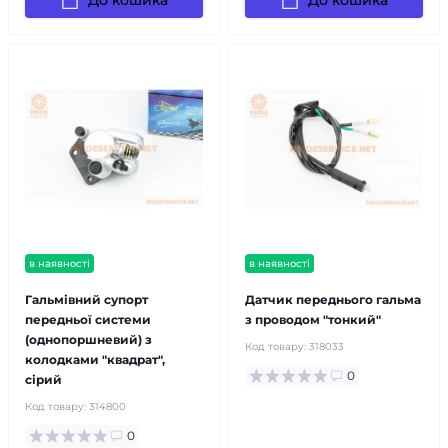
До кошика
До кошика
в наявності
в наявності
Гальмівний супорт
Датчик переднього гальма
передньої системи
з проводом "тонкий"
(однопоршневий) з
Код товару:
318033
колодками "квадрат",
0
сірий
Код товару:
314800
0