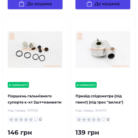
До кошика
До кошика
в наявності
в наявності
Поршень гальмівного
Привід спідометра (під
супорта к-кт 2шт+манжети
гвинт) (під трос "вилка")
Код товару:
317329
Код товару:
314073
0
0
146 грн
139 грн