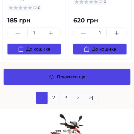
0
0
185 грн
620 грн
До кошика
До кошика
Показати ще
1
2
3
>
>|