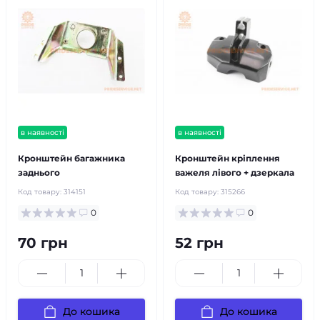
в наявності
в наявності
Кронштейн багажника
Кронштейн кріплення
заднього
важеля лівого + дзеркала
Код товару:
314151
Код товару:
315266
0
0
70 грн
52 грн
До кошика
До кошика