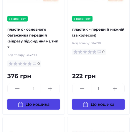
в наявності
в наявності
пластик - основного
пластик – передній нижній
багажника передній
(за колесом)
(відразу під сидінням), тип
Код товару:
314218
2
0
Код товару:
314290
0
376 грн
222 грн
До кошика
До кошика