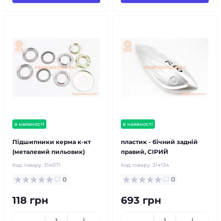
в наявності
в наявності
Підшипники керма к-кт
пластик - бічний задній
(металевий пильовик)
правий, СІРИЙ
Код товару:
314071
Код товару:
314134
0
0
118 грн
693 грн