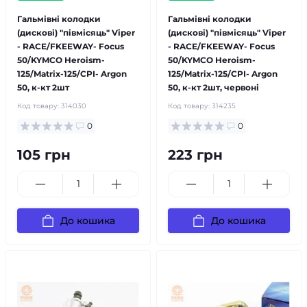
Гальмівні колодки
Гальмівні колодки
(дискові) "півмісяць" Viper
(дискові) "півмісяць" Viper
- RACE/FKEEWAY- Focus
- RACE/FKEEWAY- Focus
50/KYMCO Heroism-
50/KYMCO Heroism-
125/Matrix-125/CPI- Argon
125/Matrix-125/CPI- Argon
50, к-кт 2шт
50, к-кт 2шт, червоні
Код товару:
314030
Код товару:
314235
0
0
105 грн
223 грн
До кошика
До кошика