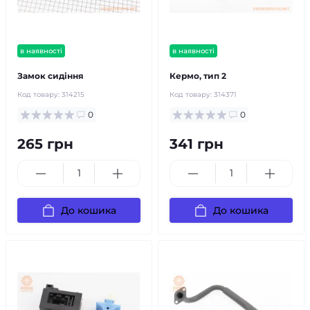
в наявності
в наявності
Замок сидіння
Кермо, тип 2
Код товару:
314215
Код товару:
314371
0
0
265 грн
341 грн
До кошика
До кошика