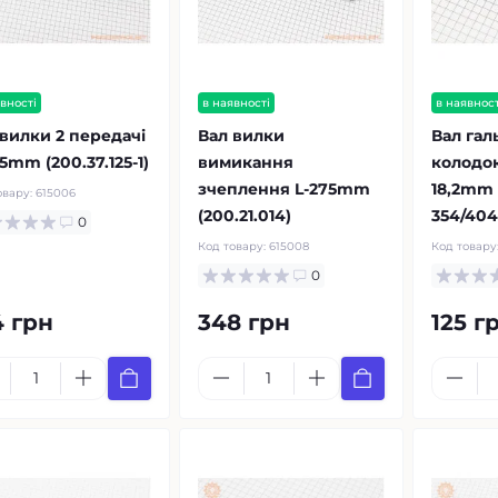
вності
в наявності
в наявност
 вилки 2 передачі
Вал вилки
Вал гал
5mm (200.37.125-1)
вимикання
колодок
зчеплення L-275mm
18,2mm
овару:
615006
(200.21.014)
354/404 
0
Код товару:
615008
Код товару
0
4 грн
348 грн
125 г