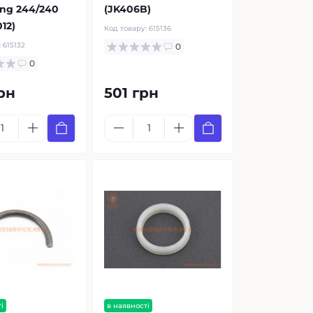
ng 244/240
(JK406B)
012)
Код товару:
615136
:
615132
0
0
рн
501 грн
і
в наявності