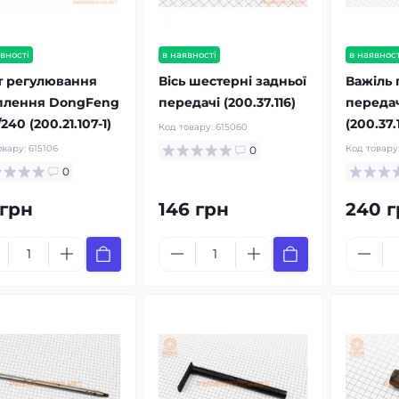
вності
в наявності
в наявност
т регулювання
Вісь шестерні задньої
Важіль
плення DongFeng
передачі (200.37.116)
переда
240 (200.21.107-1)
(200.37.
Код товару:
615060
овару:
615106
Код товару
0
0
 грн
146 грн
240 г