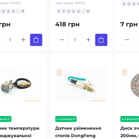
овару:
615269
Код товару:
615105
0
0
 грн
418 грн
7 грн
вності
в наявності
в наявност
чик температури
Датчик увімкнення
Диск з
лоджувальної
стопів DongFeng
200мм, 