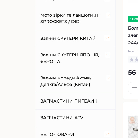
Шолом кросовий
CG125-250
Мото поворотники
Мото зірки та ланцюги JT
в ная
SPROCKETS / DID
Бол
Шолом відкритий
GEON
АКБ та Зарядки
зче
Зірки передні JT SPROCKETS
Зап-ни СКУТЕРИ КИТАЙ
244/
Скло шолома
TEKKEN
МОТО ЕКІПІРУВАННЯ
Код т
Зірки задні JT SPROCKETS
125-150сс 4Т
Зап-ни СКУТЕРИ ЯПОНІЯ,
ЄВРОПА
Viper-125-150J
СВІЧКИ та КОВПАЧКИ
56
(наконечники)
Приводні ланцюги JT
250сс СКУТЕР
SPROCKETS
ЯПОНІЯ
Зап-ни мопеди Актив/
Viper-V150A
Дельта/Альфа (Китай)
Свічки 4Т
ДЗЕРКАЛА
50-100сс 4Т
Приводні ланцюги DID
ЕВРОПА
Viper-Zongshen
"ORIGINAL"
ACTIVE
ЗАПЧАСТИНИ ПИТБАЙК
Свічки 2Т
ЗЧ-МОТО (РІЗНЕ)
BWS100/125/150
пластик-J
YAMAHA YBR125
ALPHA
ЗАПЧАСТИНИ-ATV
Мотоаксесуари (різне)
Троси скутер Китай
РОЗБІРКА
ZUBR
DELTA
ВЕЛО-ТОВАРИ