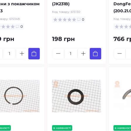
ини з покажчиком
(JK231B)
DongFe
 3
(200.21.
Код товару:
615130
овару:
615348
Код товару
0
0
9 грн
198 грн
766 г
вності
в наявності
в наявност