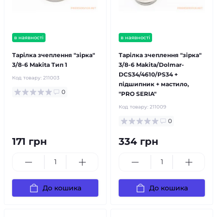
в наявності
в наявності
Тарілка зчеплення "зірка"
Тарілка зчеплення "зірка"
3/8-6 Makita Тип 1
3/8-6 Makita/Dolmar-
DCS34/4610/PS34 +
Код товару:
211003
підшипник + мастило,
0
"PRO SERIA"
Код товару:
211009
0
171 грн
334 грн
До кошика
До кошика