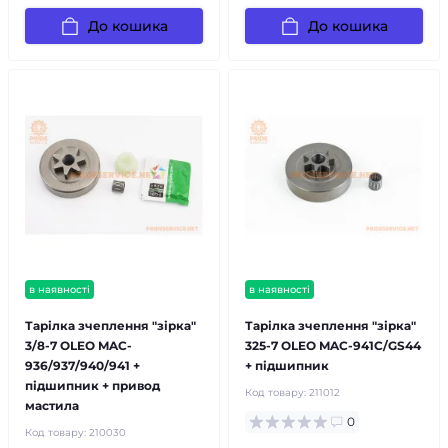
До кошика
До кошика
в наявності
в наявності
Тарілка зчеплення "зірка"
Тарілка зчеплення "зірка"
3/8-7 OLEO MAC-
325-7 OLEO MAC-941С/GS44
936/937/940/941 +
+ підшипник
підшипник + привод
Код товару:
211012
мастила
0
Код товару:
210030