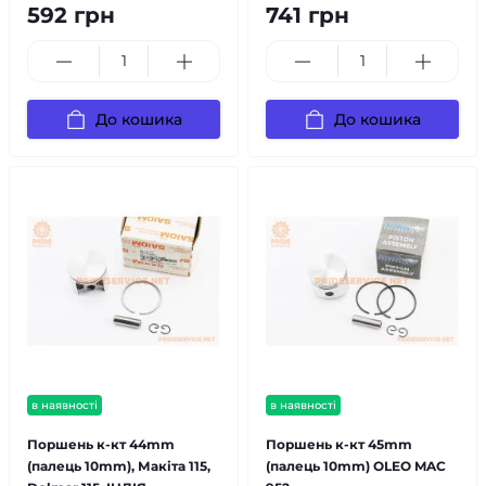
592 грн
741 грн
До кошика
До кошика
в наявності
в наявності
Поршень к-кт 44mm
Поршень к-кт 45mm
(палець 10mm), Макіта 115,
(палець 10mm) OLEO MAC