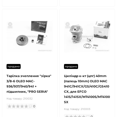
продано
продано
Тарілка зчеплення "зірка"
Циліндр к-кт (цпг) 40mm
3/8-6 OLEO MAC-
(палець 10mm) OLEO MAC
936/937/940/941 +
941C/941CX/GS/410C/GS410
підшипник, "PRO SERIA"
CX, для EFCO
141S/141SX/MT4100S/MT4100
Код товару:
210032
SX
0
Код товару:
210003
0