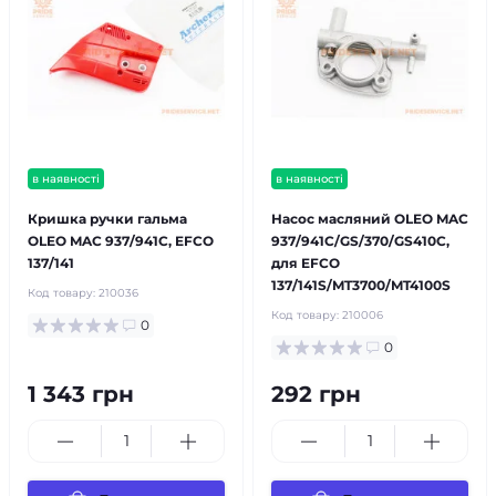
в наявності
в наявності
Кришка ручки гальма
Насос масляний OLEO MAC
OLEO MAC 937/941С, EFCO
937/941C/GS/370/GS410C,
137/141
для EFCO
137/141S/MT3700/MT4100S
Код товару:
210036
Код товару:
210006
0
0
1 343 грн
292 грн