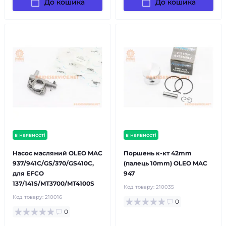
До кошика
До кошика
в наявності
в наявності
Насос масляний OLEO MAC
Поршень к-кт 42mm
937/941C/GS/370/GS410C,
(палець 10mm) OLEO MAC
для EFCO
947
137/141S/MT3700/MT4100S
Код товару:
210035
Код товару:
210016
0
0