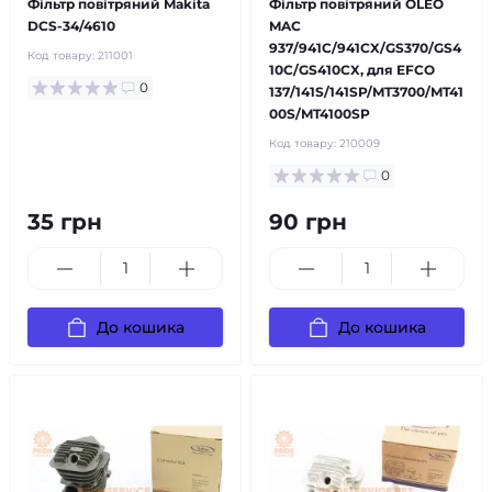
Фільтр повітряний Makita
Фільтр повітряний OLEO
DCS-34/4610
MAC
937/941C/941CX/GS370/GS4
Код товару:
211001
10C/GS410CX, для EFCO
0
137/141S/141SP/MT3700/MT41
00S/MT4100SP
Код товару:
210009
0
35 грн
90 грн
До кошика
До кошика