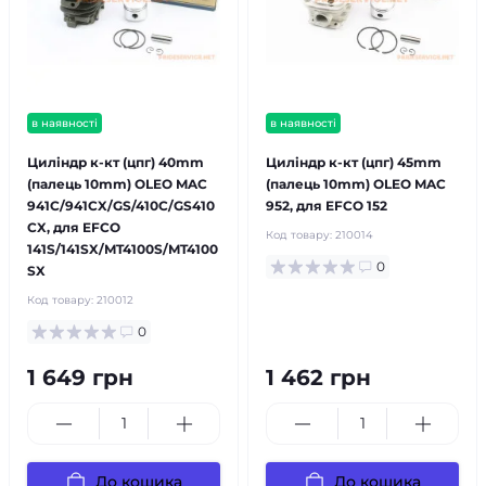
в наявності
в наявності
Циліндр к-кт (цпг) 40mm
Циліндр к-кт (цпг) 45mm
(палець 10mm) OLEO MAC
(палець 10mm) OLEO MAC
941C/941CX/GS/410C/GS410
952, для EFCO 152
CX, для EFCO
Код товару:
210014
141S/141SX/MT4100S/MT4100
0
SX
Код товару:
210012
0
1 649 грн
1 462 грн
До кошика
До кошика