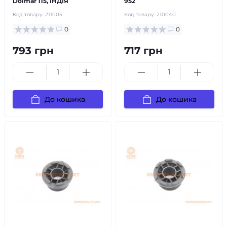
Dolmar 115, ІНДІЯ
952
Код товару:
211005
Код товару:
210040
0
0
793 грн
717 грн
До кошика
До кошика