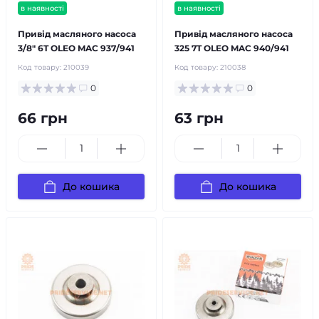
в наявності
в наявності
Привід масляного насоса
Привід масляного насоса
3/8" 6T OLEO MAC 937/941
325 7T OLEO MAC 940/941
Код товару:
210039
Код товару:
210038
0
0
66 грн
63 грн
До кошика
До кошика