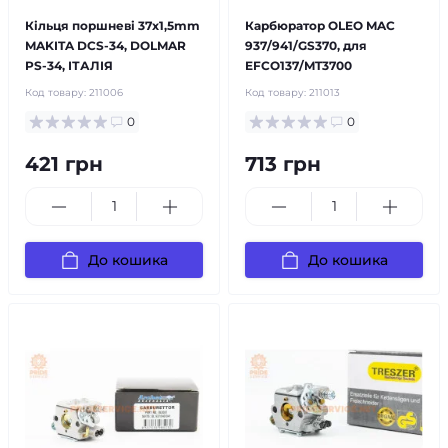
Кільця поршневі 37х1,5mm
Карбюратор OLEO MAC
MAKITA DCS-34, DOLMAR
937/941/GS370, для
PS-34, ІТАЛІЯ
EFCO137/MT3700
Код товару:
211006
Код товару:
211013
0
0
421 грн
713 грн
До кошика
До кошика