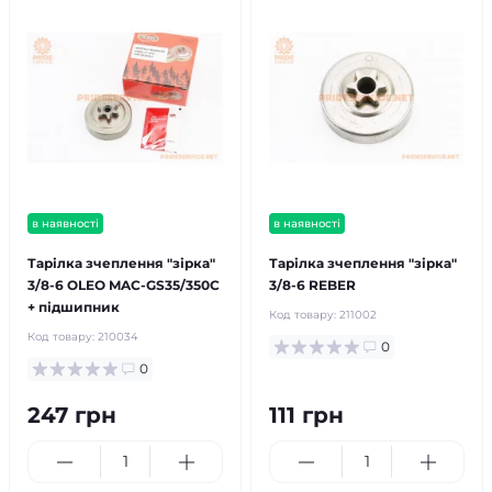
в наявності
в наявності
Тарілка зчеплення "зірка"
Тарілка зчеплення "зірка"
3/8-6 OLEO MAC-GS35/350С
3/8-6 REBER
+ підшипник
Код товару:
211002
Код товару:
210034
0
0
247 грн
111 грн