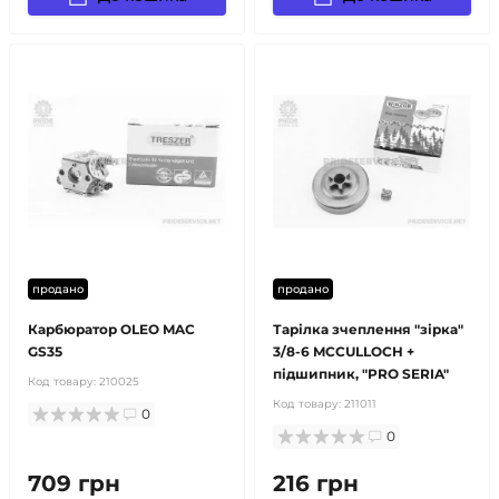
продано
продано
Карбюратор OLEO MAC
Тарілка зчеплення "зірка"
GS35
3/8-6 MCCULLOCH +
підшипник, "PRO SERIA"
Код товару:
210025
Код товару:
211011
0
0
709 грн
216 грн