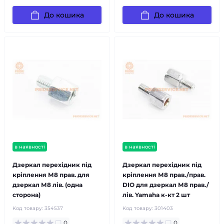
До кошика
До кошика
в наявності
в наявності
Дзеркал перехідник під
Дзеркал перехідник під
кріплення М8 прав. для
кріплення М8 прав./прав.
дзеркал М8 лів. (одна
DIO для дзеркал М8 прав./
сторона)
лів. Yamaha к-кт 2 шт
Код товару:
354537
Код товару:
301403
0
0