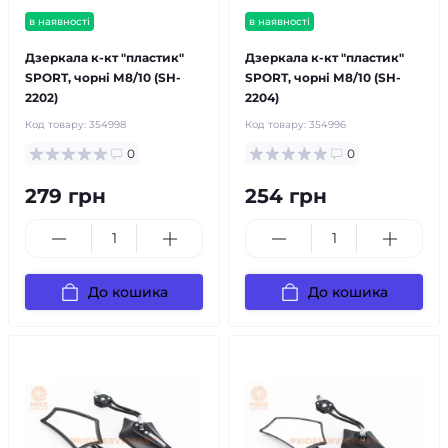
в наявності
в наявності
Дзеркала к-кт "пластик"
Дзеркала к-кт "пластик"
SPORT, чорні М8/10 (SH-
SPORT, чорні М8/10 (SH-
2202)
2204)
Код товару:
354998
Код товару:
354996
0
0
279 грн
254 грн
До кошика
До кошика