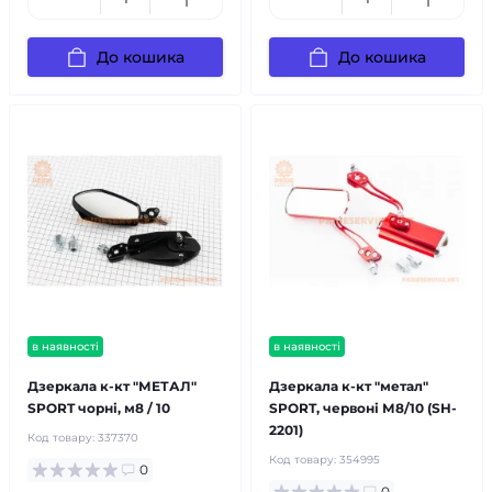
До кошика
До кошика
в наявності
в наявності
Дзеркала к-кт "МЕТАЛ"
Дзеркала к-кт "метал"
SPORT чорні, м8 / 10
SPORT, червоні М8/10 (SH-
2201)
Код товару:
337370
Код товару:
354995
0
0