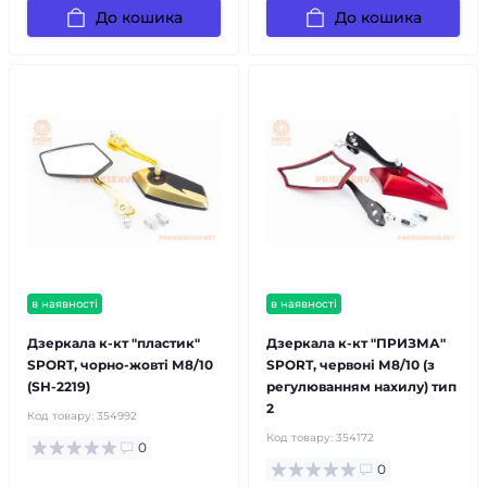
До кошика
До кошика
в наявності
в наявності
Дзеркала к-кт "пластик"
Дзеркала к-кт "ПРИЗМА"
SPORT, чорно-жовті М8/10
SPORT, червоні М8/10 (з
(SH-2219)
регулюванням нахилу) тип
2
Код товару:
354992
Код товару:
354172
0
0