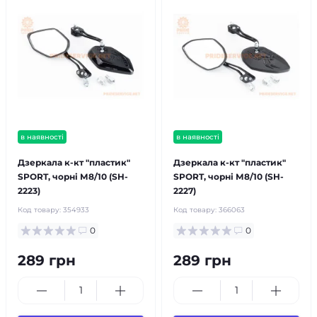
в наявності
в наявності
Дзеркала к-кт "пластик"
Дзеркала к-кт "пластик"
SPORT, чорні М8/10 (SH-
SPORT, чорні М8/10 (SH-
2223)
2227)
Код товару:
354933
Код товару:
366063
0
0
289 грн
289 грн