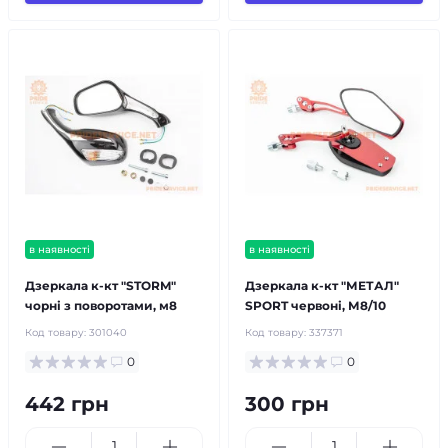
в наявності
в наявності
Дзеркала к-кт "STORM"
Дзеркала к-кт "МЕТАЛ"
чорні з поворотами, м8
SPORT червоні, М8/10
Код товару:
301040
Код товару:
337371
0
0
442 грн
300 грн