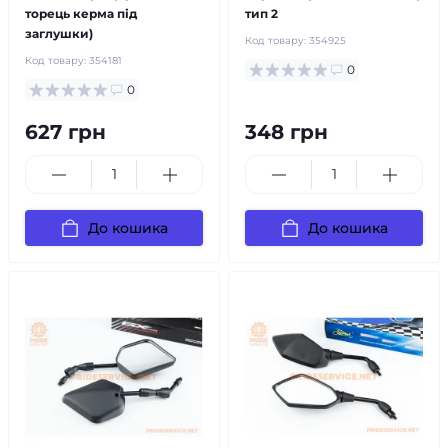
торець керма під
тип 2
заглушки)
Код товару:
354925
Код товару:
354181
0
0
627 грн
348 грн
До кошика
До кошика