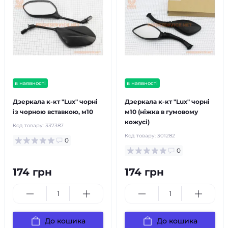
в наявності
в наявності
Дзеркала к-кт "Lux" чорні
Дзеркала к-кт "Lux" чорні
із чорною вставкою, м10
м10 (ніжка в гумовому
кожусі)
Код товару:
337387
Код товару:
301282
0
0
174 грн
174 грн
До кошика
До кошика