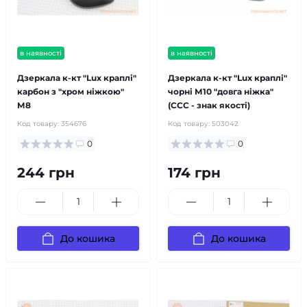
в наявності
в наявності
Дзеркала к-кт "Lux краплі"
Дзеркала к-кт "Lux краплі"
карбон з "хром ніжкою"
чорні М10 "довга ніжка"
М8
(ССС - знак якості)
Код товару:
354676
Код товару:
503042
0
0
244 грн
174 грн
До кошика
До кошика