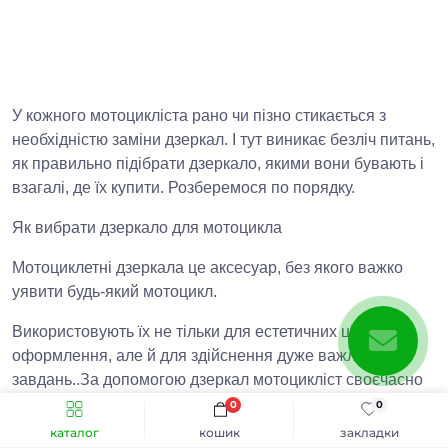
У кожного мотоцикліста рано чи пізно стикається з
необхідністю заміни дзеркал. І тут виникає безліч питань,
як правильно підібрати дзеркало, якими вони бувають і
взагалі, де їх купити. Розберемося по порядку.
Як вибрати дзеркало для мотоцикла
Мотоциклетні дзеркала це аксесуар, без якого важко
уявити будь-який мотоцикл.
Використовують їх не тільки для естетичних цілей або
оформлення, але й для здійснення дуже важливих
завдань..За допомогою дзеркал мотоцикліст своєчасно
побачить небезпеку і встигне на неї відреагувати.
0
0
Мотоцикл обов'язкова умова, недотримання якої
каталог
кошик
закладки