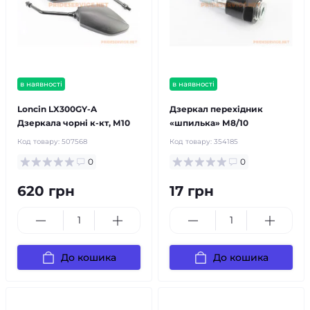
в наявності
в наявності
Loncin LX300GY-A
Дзеркал перехідник
Дзеркала чорні к-кт, М10
«шпилька» М8/10
Код товару:
507568
Код товару:
354185
0
0
620 грн
17 грн
До кошика
До кошика