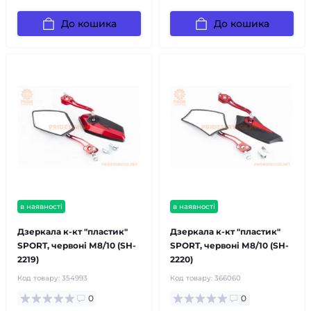
До кошика
До кошика
в наявності
в наявності
Дзеркала к-кт "пластик"
Дзеркала к-кт "пластик"
SPORT, червоні М8/10 (SH-
SPORT, червоні М8/10 (SH-
2219)
2220)
Код товару:
354993
Код товару:
366060
0
0