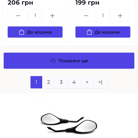
206 грн
199 грн
До кошика
До кошика
Показати ще
1
2
3
4
>
>|