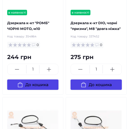
в наявності
в наявності
Дзеркала к-кт "РОМБ"
Дзеркала к-кт DIO, чорні
ЧОРНІ МОТО, м10
"призма", М8 "довга ніжка"
Код товару:
354864
Код товару:
337452
0
0
244 грн
275 грн
До кошика
До кошика