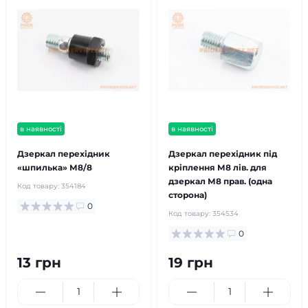
в наявності
в наявності
Дзеркал перехідник
Дзеркал перехідник під
«шпилька» М8/8
кріплення М8 лів. для
дзеркал М8 прав. (одна
Код товару:
354184
сторона)
0
Код товару:
354534
0
13 грн
19 грн