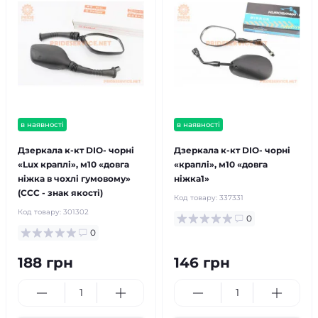
в наявності
в наявності
Дзеркала к-кт DIO- чорні
Дзеркала к-кт DIO- чорні
«Lux краплі», м10 «довга
«краплі», м10 «довга
ніжка в чохлі гумовому»
ніжка1»
(ССС - знак якості)
Код товару:
337331
Код товару:
301302
0
0
188 грн
146 грн