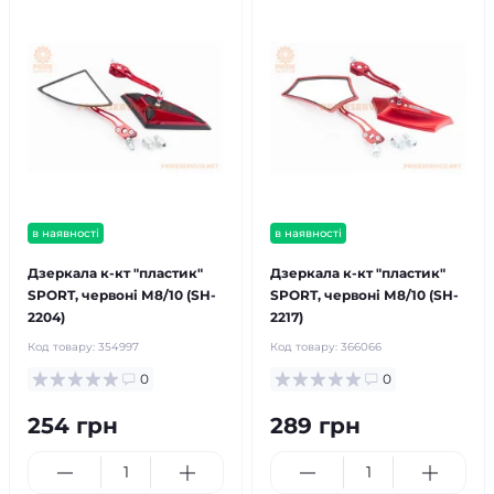
в наявності
в наявності
Дзеркала к-кт "пластик"
Дзеркала к-кт "пластик"
SPORT, червоні М8/10 (SH-
SPORT, червоні М8/10 (SH-
2204)
2217)
Код товару:
354997
Код товару:
366066
0
0
254 грн
289 грн