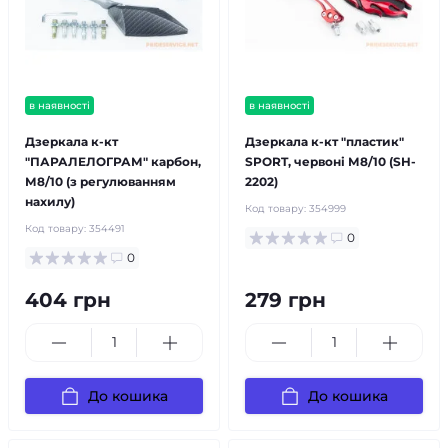
в наявності
в наявності
Дзеркала к-кт
Дзеркала к-кт "пластик"
"ПАРАЛЕЛОГРАМ" карбон,
SPORT, червоні М8/10 (SH-
М8/10 (з регулюванням
2202)
нахилу)
Код товару:
354999
Код товару:
354491
0
0
404 грн
279 грн
До кошика
До кошика