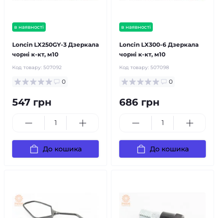
в наявності
в наявності
Loncin LX250GY-3 Дзеркала
Loncin LX300-6 Дзеркала
чорні к-кт, м10
чорні к-кт, м10
Код товару:
507092
Код товару:
507098
0
0
547 грн
686 грн
До кошика
До кошика