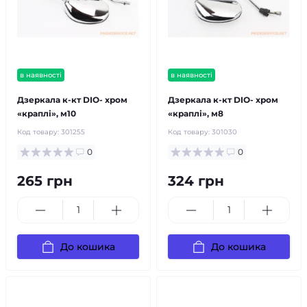
в наявності
в наявності
Дзеркала к-кт DIO- хром
Дзеркала к-кт DIO- хром
«краплі», м10
«краплі», м8
Код товару:
301255
Код товару:
301030
0
0
265 грн
324 грн
До кошика
До кошика