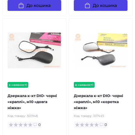
До кошика
До кошика
в наявності
в наявності
Дзеркала к-кт DIO- чорні
Дзеркала к-кт DIO- чорні
«краплі», м10 «довга
«краплі», м10 «коротка
ніжка»
ніжка»
Код товару:
301948
Код товару:
337445
0
0