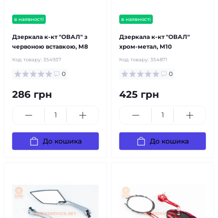
в наявності
в наявності
Дзеркала к-кт "ОВАЛ" з
Дзеркала к-кт "ОВАЛ"
червоною вставкою, М8
хром-метал, М10
Код товару:
354937
Код товару:
354871
0
0
286 грн
425 грн
До кошика
До кошика