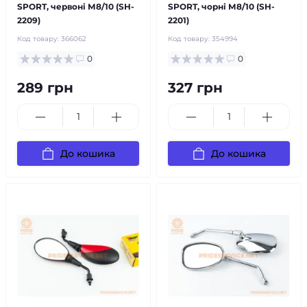
SPORT, червоні М8/10 (SH-
SPORT, чорні М8/10 (SH-
2209)
2201)
Код товару:
366062
Код товару:
354994
0
0
289 грн
327 грн
До кошика
До кошика