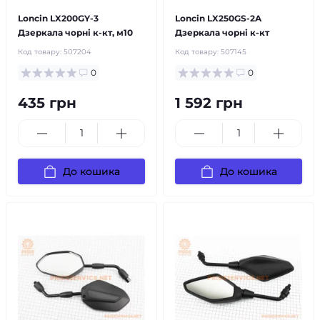
Loncin LX200GY-3
Loncin LX250GS-2A
Дзеркала чорні к-кт, м10
Дзеркала чорні к-кт
Код товару:
507204
Код товару:
507145
0
0
435 грн
1 592 грн
До кошика
До кошика