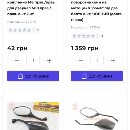
кріплення М8 прав./прав.
поворотниками на
для дзеркал М10 прав./
мотоцикл "ромб" під два
прав. к-кт 2шт
болта к-кт, ЧОРНИЙ (довга
ніжка)
Код товару:
301775
Код товару:
337626
0
0
42 грн
1 359 грн
До кошика
До кошика