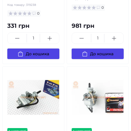
Код товару:
319238
0
0
331 грн
981 грн
До кошика
До кошика
в наявності
в наявності