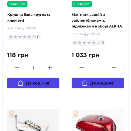
в наявності
в наявності
Кришка бака кругла (з
Маятник задній з
ключем)
сайлентблоками,
підніжками в зборі ALPHA
Код товару:
319027
Код товару:
319364
0
0
118 грн
1 033 грн
До кошика
До кошика