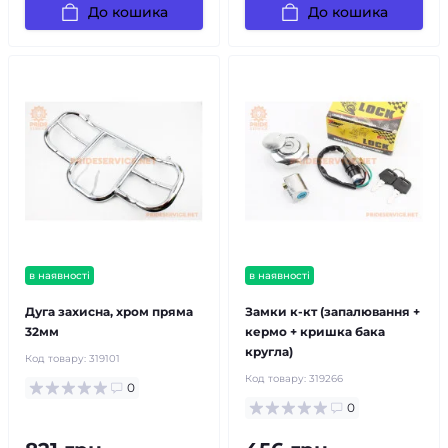
До кошика
До кошика
в наявності
в наявності
Дуга захисна, хром пряма
Замки к-кт (запалювання +
32мм
кермо + кришка бака
кругла)
Код товару:
319101
Код товару:
319266
0
0