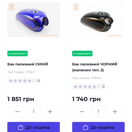
в наявності
в наявності
Бак паливний СИНІЙ
Бак паливний ЧОРНИЙ
(малюнок тип. 2)
Код товару:
319211
Код товару:
319240
0
0
1 851 грн
1 740 грн
До кошика
До кошика