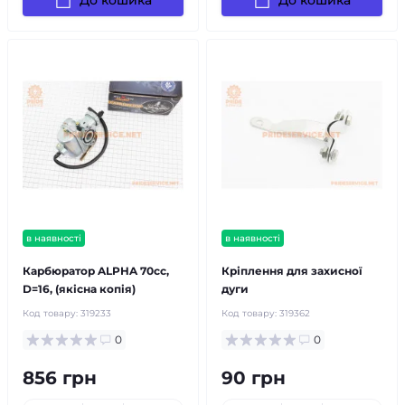
До кошика
До кошика
в наявності
в наявності
Карбюратор ALPHA 70cc,
Кріплення для захисної
D=16, (якісна копія)
дуги
Код товару:
319233
Код товару:
319362
0
0
856 грн
90 грн