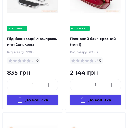
в наявності
в наявності
Підніжки задні ліва, права.
Паливний бак червоний
к-кт 2шт, хром
(тип 1)
Код товару:
319035
Код товару:
319383
0
0
835 грн
2 144 грн
До кошика
До кошика