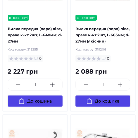
в наявності
в наявності
Вилка передня (перо) ліве,
Вилка передня (перо) ліве,
праве к-кт 2шт, L-640мм; d-
праве к-кт 2шт, L-665мм; d-
27мм
27мм (якісний)
Код товару:
319255
Код товару:
319206
0
0
2 227 грн
2 088 грн
До кошика
До кошика