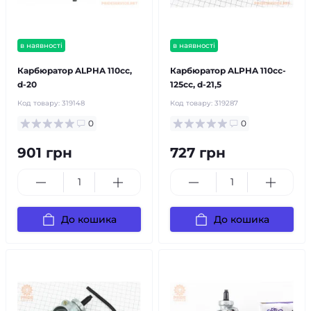
в наявності
в наявності
Карбюратор ALPHA 110cc,
Карбюратор ALPHA 110cc-
d-20
125cc, d-21,5
Код товару:
319148
Код товару:
319287
0
0
901 грн
727 грн
До кошика
До кошика