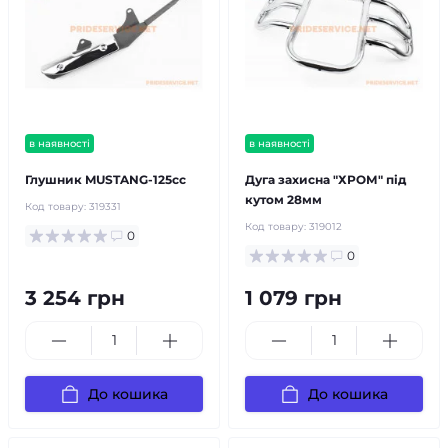
в наявності
в наявності
Глушник MUSTANG-125cc
Дуга захисна "ХРОМ" під
кутом 28мм
Код товару:
319331
Код товару:
319012
0
0
3 254 грн
1 079 грн
До кошика
До кошика