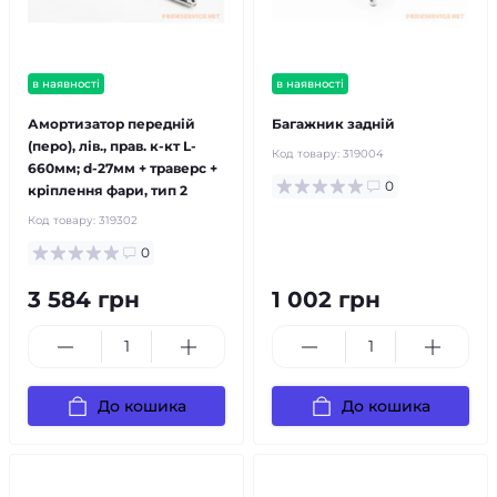
в наявності
в наявності
Амортизатор передній
Багажник задній
(перо), лів., прав. к-кт L-
Код товару:
319004
660мм; d-27мм + траверс +
0
кріплення фари, тип 2
Код товару:
319302
0
3 584 грн
1 002 грн
До кошика
До кошика