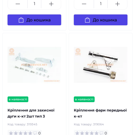
До кошика
До кошика
в наявності
в наявності
Кріплення для захисної
Кріплення фари передньої
дуги к-кт 2шт тип 3
к-кт
Код товару:
319345
Код товару:
319064
0
0