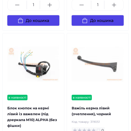
До кошика
До кошика
в наявності
в наявності
Блок кнопок на кермі
Важіль керма лівий
лівий із важелем (під
(зчеплення), чорний
дзеркала М10) ALPHA (без
Код товару:
319051
фішки)
0