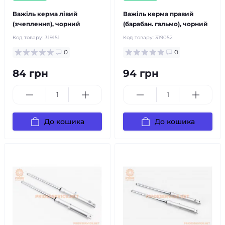
Важіль керма лівий
Важіль керма правий
(зчеплення), чорний
(барабан. гальмо), чорний
Код товару:
319151
Код товару:
319052
0
0
84 грн
94 грн
До кошика
До кошика