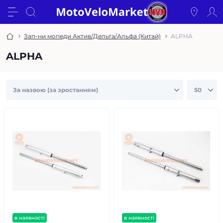
Зап-ни мопеди Актив/Дельта/Альфа (Китай)
ALPHA
ALPHA
в наявності
в наявності