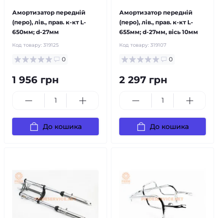
Амортизатор передній
Амортизатор передній
(перо), лів., прав. к-кт L-
(перо), лів., прав. к-кт L-
650мм; d-27мм
655мм; d-27мм, вісь 10мм
Код товару:
319125
Код товару:
319107
0
0
1 956 грн
2 297 грн
До кошика
До кошика