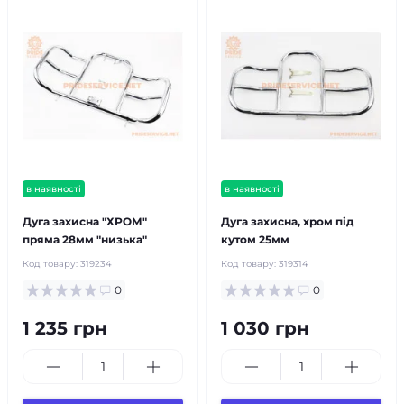
в наявності
в наявності
Дуга захисна "ХРОМ"
Дуга захисна, хром під
пряма 28мм "низька"
кутом 25мм
Код товару:
319234
Код товару:
319314
0
0
1 235 грн
1 030 грн