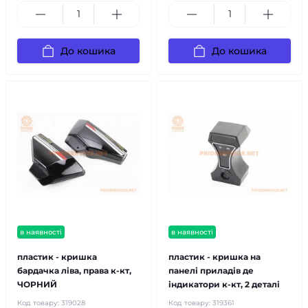
До кошика
До кошика
в наявності
в наявності
пластик - кришка
пластик - кришка на
бардачка ліва, права к-кт,
панелі приладів де
ЧОРНИЙ
індикатори к-кт, 2 деталі
Код товару:
319028
Код товару:
319361