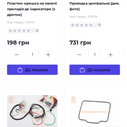
Пластик-кришка на панелі
Проводка центральна (див.
приладів де індикатори (з
фото)
дротом)
Код товару:
319026
Код товару:
319145
0
0
198 грн
731 грн
До кошика
До кошика