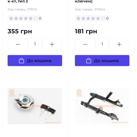
к-кт, тип 2
ключем)
Код товару:
319153
Код товару:
319254
0
0
355 грн
181 грн
До кошика
До кошика