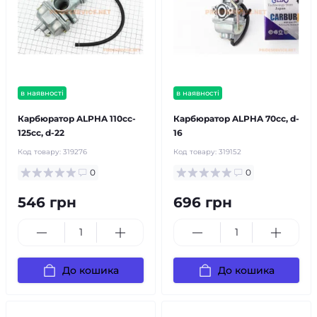
в наявності
в наявності
Карбюратор ALPHA 110cc-
Карбюратор ALPHA 70cc, d-
125cc, d-22
16
Код товару:
319276
Код товару:
319152
0
0
546 грн
696 грн
До кошика
До кошика