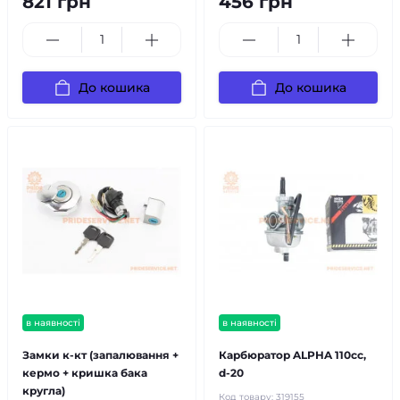
821 грн
456 грн
До кошика
До кошика
в наявності
в наявності
Замки к-кт (запалювання +
Карбюратор ALPHA 110cc,
кермо + кришка бака
d-20
кругла)
Код товару:
319155