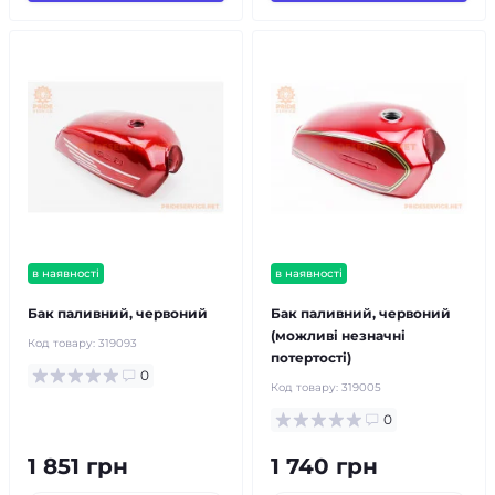
в наявності
в наявності
Бак паливний, червоний
Бак паливний, червоний
(можливі незначні
Код товару:
319093
потертості)
0
Код товару:
319005
0
1 851 грн
1 740 грн