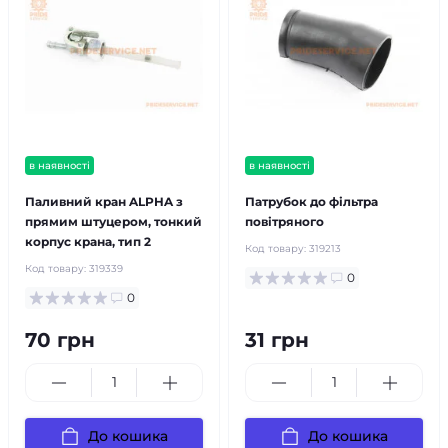
в наявності
в наявності
Паливний кран ALPHA з
Патрубок до фільтра
прямим штуцером, тонкий
повітряного
корпус крана, тип 2
Код товару:
319213
Код товару:
319339
0
0
70 грн
31 грн
До кошика
До кошика