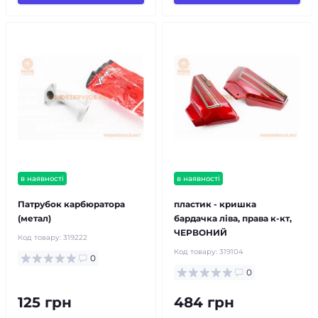
в наявності
в наявності
Патрубок карбюратора
пластик - кришка
(метал)
бардачка ліва, права к-кт,
ЧЕРВОНИЙ
Код товару:
319222
Код товару:
319104
0
0
125 грн
484 грн