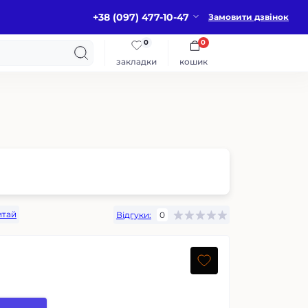
+38 (097) 477-10-47
Замовити дзвінок
0
0
закладки
кошик
итай
Відгуки:
0