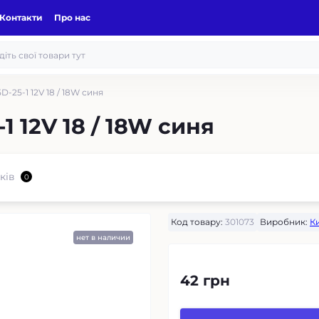
Контакти
Про нас
-25-1 12V 18 / 18W синя
1 12V 18 / 18W синя
ків
0
Код товару:
301073
Виробник:
К
нет в наличии
42 грн