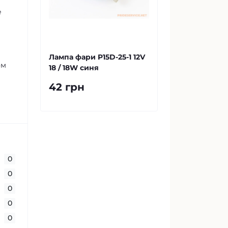
е
Лампа фари P15D-25-1 12V
ом
18 / 18W синя
42 грн
0
0
0
0
0