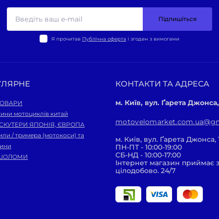
Підпишіться
Я прочитав
Публічна оферта
і згоден з вимогами
УЛЯРНЕ
КОНТАКТИ ТА АДРЕСА
м. Київ, вул. Ґарета Джонса,
ТОВАРИ
ини мотоциклів китай
motovelomarket.com.ua@gm
 СКУТЕРИ ЯПОНІЯ, ЄВРОПА
ли / тримера (мотокоси) та
м. Київ, вул. Ґарета Джонса, 
тини
ПН-ПТ - 10:00-19:00
СБ-НД - 10:00-17:00
ШОЛОМИ
Інтернет магазин приймає
цілодобово. 24/7