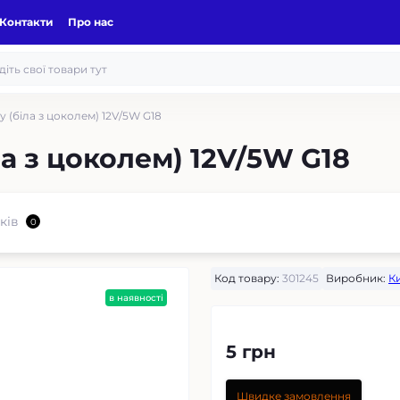
Контакти
Про нас
 (біла з цоколем) 12V/5W G18
а з цоколем) 12V/5W G18
ків
0
Код товару:
301245
Виробник:
К
в наявності
5 грн
Швидке замовлення