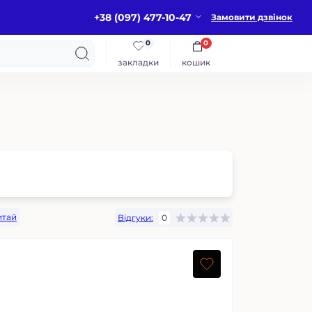
+38 (097) 477-10-47
Замовити дзвінок
0
0
закладки
кошик
итай
Відгуки:
0