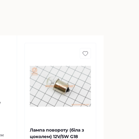
е
Лампа повороту (біла з
ом
цоколем) 12V/5W G18