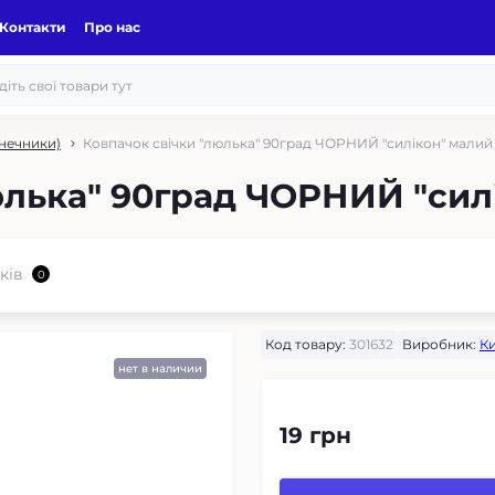
Контакти
Про нас
нечники)
Ковпачок свічки "люлька" 90град ЧОРНИЙ "силікон" малий
юлька" 90град ЧОРНИЙ "сил
ків
0
Код товару:
301632
Виробник:
К
нет в наличии
19 грн