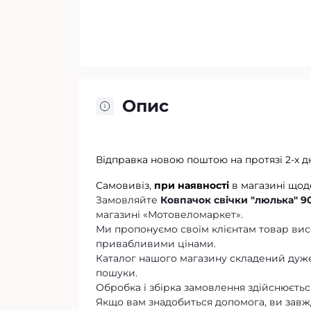
Опис
Відправка новою поштою на протязі 2-х д
Самовивіз,
при наявності
в магазині щод
Замовляйте
Ковпачок свічки "люлька" 9
магазині «Мотовеломаркет».
Ми пропонуємо своїм клієнтам товар висо
привабливими цінами.
Каталог нашого магазину складений дуже
пошуки.
Обробка і збірка замовлення здійснюється
Якщо вам знадобиться допомога, ви завж