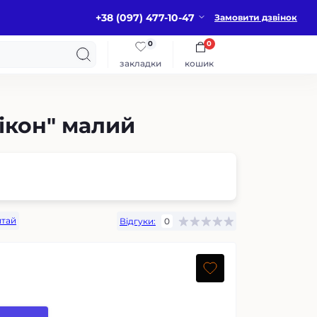
+38 (097) 477-10-47
Замовити дзвінок
0
0
закладки
кошик
ікон" малий
итай
Відгуки:
0