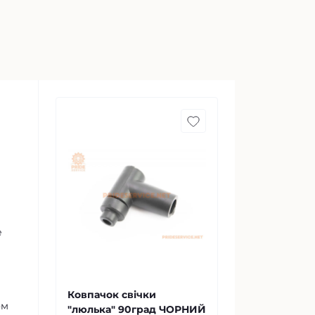
е
Ковпачок свічки
ом
"люлька" 90град ЧОРНИЙ