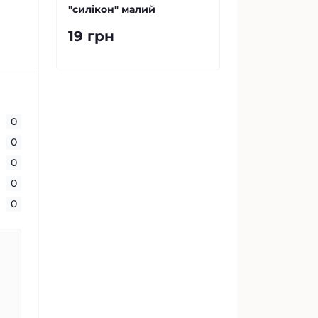
"силікон" малий
19 грн
0
0
0
0
0