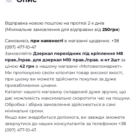
Відправка новою поштою на протязі 2-х днів
(Мінімальне замовлення для відправки від
250грн
)
Самовивіз,
при наявності
в магазині щоденно.
+38
(097) 477-10-47
Замовляйте
Дзеркал перехідник під кріплення М8
прав./прав. для дзеркал М10 прав./прав. к-кт 2шт
за
ціною
42 грн
в нашому магазині «Мотовеломаркет».
Ми пропонуємо своїм клієнтам товар високої якості,
при цьому ви можете здійснити покупки за дуже
привабливими цінами.
Каталог нашого магазину складений дуже зручно, що
дає можливість максимально скоротити час на пошуки.
Обробка і збірка замовлення здійснюється в самі
мінімальні сроки.
Якщо вам знадобиться допомога, ви завжди зможете
звернутися до наших консультантів за телефоном +38
(097) 477-10-47.