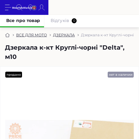
Все про товар
Відгуків
0
ВСЕ ДЛЯ МОТО
ДЗЕРКАЛА
Дзеркала к-кт Круглі-чорні "De
Дзеркала к-кт Круглі-чорні "Delta",
м10
продано
нет в наличии