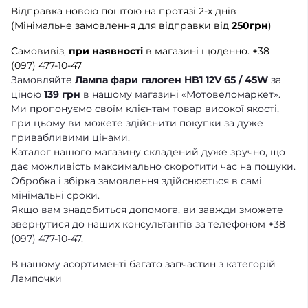
Відправка новою поштою на протязі 2-х днів
(Мінімальне замовлення для відправки від
250грн
)
Самовивіз,
при наявності
в магазині щоденно.
+38
(097) 477-10-47
Замовляйте
Лампа фари галоген HB1 12V 65 / 45W
за
ціною
139 грн
в нашому магазині «Мотовеломаркет».
Ми пропонуємо своїм клієнтам товар високої якості,
при цьому ви можете здійснити покупки за дуже
привабливими цінами.
Каталог нашого магазину складений дуже зручно, що
дає можливість максимально скоротити час на пошуки.
Обробка і збірка замовлення здійснюється в самі
мінімальні сроки.
Якщо вам знадобиться допомога, ви завжди зможете
звернутися до наших консультантів за телефоном +38
(097) 477-10-47.
В нашому асортименті багато запчастин з категорій
Лампочки