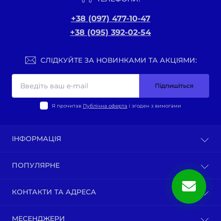
+38 (097) 477-10-47
+38 (095) 392-02-54
СЛІДКУЙТЕ ЗА НОВИНКАМИ ТА АКЦІЯМИ:
Підпишіться
Я прочитав
Публічна оферта
і згоден з вимогами
ІНФОРМАЦІЯ
Оплата та доставка
ПОПУЛЯРНЕ
Політика конфіденційності
Публічна оферта
ВЕЛО-ТОВАРИ
КОНТАКТИ ТА АДРЕСА
Про нас
Запчастини по моделям мотоциклів
Зворотній зв’язок
Зап-ни СКУТЕРИ ЯПОНІЯ, ЄВРОПА
м. Київ, вул. Ґарета Джонса, 1
Карта сайту
МЕСЕНДЖЕРИ
Бензопили / тримера (мотокоси) та запчастини