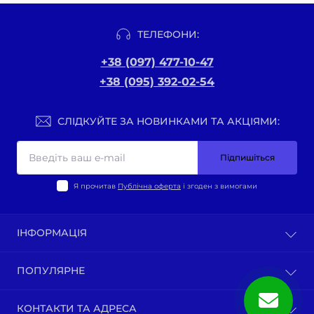
ТЕЛЕФОНИ:
+38 (097) 477-10-47
+38 (095) 392-02-54
СЛІДКУЙТЕ ЗА НОВИНКАМИ ТА АКЦІЯМИ:
Підпишіться
Я прочитав
Публічна оферта
і згоден з вимогами
ІНФОРМАЦІЯ
Оплата та доставка
ПОПУЛЯРНЕ
Політика конфіденційності
Публічна оферта
ВЕЛО-ТОВАРИ
КОНТАКТИ ТА АДРЕСА
Про нас