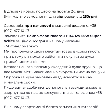
Відправка новою поштою на протязі 2-х днів
(Мінімальне замовлення для відправки від
250грн
)
Самовивіз,
при наявності
в магазині щоденно.
+38
(097) 477-10-47
Замовляйте
Лампа фари галоген HB4 12V 55W Super
White
за ціною
122 грн
в нашому магазині
«Мотовеломаркет».
Ми пропонуємо своїм клієнтам товар високої якості,
при цьому ви можете здійснити покупки за дуже
привабливими цінами.
Каталог нашого магазину складений дуже зручно, що
дає можливість максимально скоротити час на пошуки.
Обробка і збірка замовлення здійснюється в самі
мінімальні сроки.
Якщо вам знадобиться допомога, ви завжди зможете
звернутися до наших консультантів за телефоном +38
(097) 477-10-47.
В нашому асортименті багато запчастин з категорій