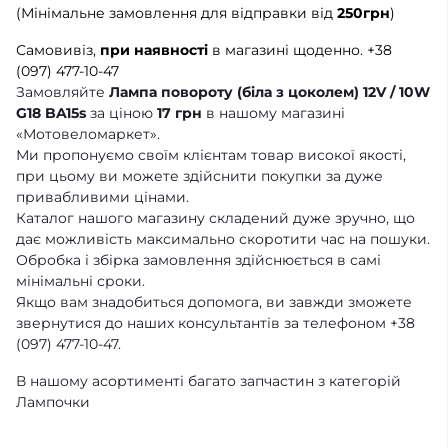
(Мінімальне замовлення для відправки від
250грн
)
Самовивіз,
при наявності
в магазині щоденно.
+38
(097) 477-10-47
Замовляйте
Лампа повороту (біла з цоколем) 12V / 10W
G18 BA15s
за ціною
17 грн
в нашому магазині
«Мотовеломаркет».
Ми пропонуємо своїм клієнтам товар високої якості,
при цьому ви можете здійснити покупки за дуже
привабливими цінами.
Каталог нашого магазину складений дуже зручно, що
дає можливість максимально скоротити час на пошуки.
Обробка і збірка замовлення здійснюється в самі
мінімальні сроки.
Якщо вам знадобиться допомога, ви завжди зможете
звернутися до наших консультантів за телефоном +38
(097) 477-10-47.
В нашому асортименті багато запчастин з категорій
Лампочки