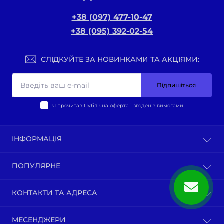
+38 (097) 477-10-47
+38 (095) 392-02-54
СЛІДКУЙТЕ ЗА НОВИНКАМИ ТА АКЦІЯМИ:
Підпишіться
Я прочитав
Публічна оферта
і згоден з вимогами
ІНФОРМАЦІЯ
Оплата та доставка
ПОПУЛЯРНЕ
Політика конфіденційності
Публічна оферта
ВЕЛО-ТОВАРИ
КОНТАКТИ ТА АДРЕСА
Про нас
Запчастини по моделям мотоциклів
Зворотній зв’язок
Зап-ни СКУТЕРИ ЯПОНІЯ, ЄВРОПА
м. Київ, вул. Ґарета Джонса, 1
Карта сайту
МЕСЕНДЖЕРИ
Бензопили / тримера (мотокоси) та запчастини