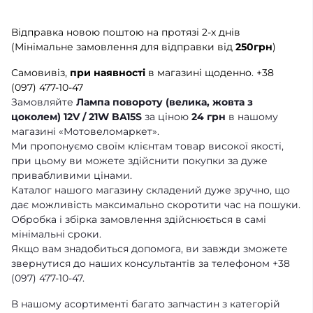
Відправка новою поштою на протязі 2-х днів
(Мінімальне замовлення для відправки від
250грн
)
Самовивіз,
при наявності
в магазині щоденно.
+38
(097) 477-10-47
Замовляйте
Лампа повороту (велика, жовта з
цоколем) 12V / 21W BA15S
за ціною
24 грн
в нашому
магазині «Мотовеломаркет».
Ми пропонуємо своїм клієнтам товар високої якості,
при цьому ви можете здійснити покупки за дуже
привабливими цінами.
Каталог нашого магазину складений дуже зручно, що
дає можливість максимально скоротити час на пошуки.
Обробка і збірка замовлення здійснюється в самі
мінімальні сроки.
Якщо вам знадобиться допомога, ви завжди зможете
звернутися до наших консультантів за телефоном +38
(097) 477-10-47.
В нашому асортименті багато запчастин з категорій