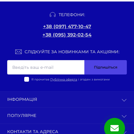
ТЕЛЕФОНИ:
+38 (097) 477-10-47
+38 (095) 392-02-54
СЛІДКУЙТЕ ЗА НОВИНКАМИ ТА АКЦІЯМИ:
Підпишіться
Я прочитав
Публічна оферта
і згоден з вимогами
ІНФОРМАЦІЯ
Оплата та доставка
ПОПУЛЯРНЕ
Політика конфіденційності
Публічна оферта
ВЕЛО-ТОВАРИ
КОНТАКТИ ТА АДРЕСА
Про нас