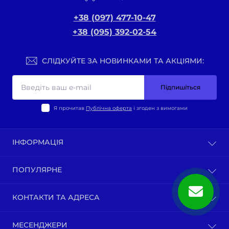
+38 (097) 477-10-47
+38 (095) 392-02-54
СЛІДКУЙТЕ ЗА НОВИНКАМИ ТА АКЦІЯМИ:
Підпишіться
Я прочитав
Публічна оферта
і згоден з вимогами
ІНФОРМАЦІЯ
Оплата та доставка
ПОПУЛЯРНЕ
Політика конфіденційності
Публічна оферта
ВЕЛО-ТОВАРИ
КОНТАКТИ ТА АДРЕСА
Про нас
Запчастини по моделям мотоциклів
Зворотній зв’язок
Зап-ни СКУТЕРИ ЯПОНІЯ, ЄВРОПА
м. Київ, вул. Ґарета Джонса, 1
Карта сайту
МЕСЕНДЖЕРИ
Бензопили / тримера (мотокоси) та запчастини