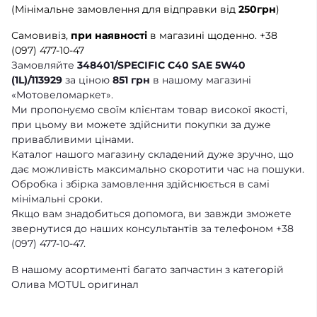
(Мінімальне замовлення для відправки від
250грн
)
Самовивіз,
при наявності
в магазині щоденно.
+38
(097) 477-10-47
Замовляйте
348401/SPECIFIC C40 SAE 5W40
(1L)/113929
за ціною
851 грн
в нашому магазині
«Мотовеломаркет».
Ми пропонуємо своїм клієнтам товар високої якості,
при цьому ви можете здійснити покупки за дуже
привабливими цінами.
Каталог нашого магазину складений дуже зручно, що
дає можливість максимально скоротити час на пошуки.
Обробка і збірка замовлення здійснюється в самі
мінімальні сроки.
Якщо вам знадобиться допомога, ви завжди зможете
звернутися до наших консультантів за телефоном +38
(097) 477-10-47.
В нашому асортименті багато запчастин з категорій
Олива MOTUL оригинал