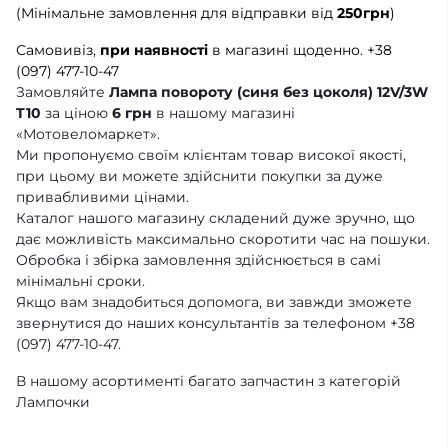
(Мінімальне замовлення для відправки від
250грн
)
Самовивіз,
при наявності
в магазині щоденно.
+38
(097) 477-10-47
Замовляйте
Лампа повороту (синя без цоколя) 12V/3W
T10
за ціною
6 грн
в нашому магазині
«Мотовеломаркет».
Ми пропонуємо своїм клієнтам товар високої якості,
при цьому ви можете здійснити покупки за дуже
привабливими цінами.
Каталог нашого магазину складений дуже зручно, що
дає можливість максимально скоротити час на пошуки.
Обробка і збірка замовлення здійснюється в самі
мінімальні сроки.
Якщо вам знадобиться допомога, ви завжди зможете
звернутися до наших консультантів за телефоном +38
(097) 477-10-47.
В нашому асортименті багато запчастин з категорій
Лампочки