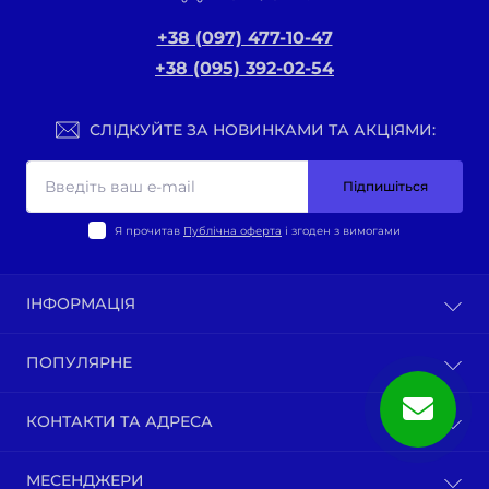
+38 (097) 477-10-47
+38 (095) 392-02-54
СЛІДКУЙТЕ ЗА НОВИНКАМИ ТА АКЦІЯМИ:
Підпишіться
Я прочитав
Публічна оферта
і згоден з вимогами
ІНФОРМАЦІЯ
Оплата та доставка
ПОПУЛЯРНЕ
Політика конфіденційності
Публічна оферта
ВЕЛО-ТОВАРИ
КОНТАКТИ ТА АДРЕСА
Про нас
Запчастини мотоциклів китай
Зворотній зв’язок
Зап-ни СКУТЕРИ ЯПОНІЯ, ЄВРОПА
м. Київ, вул. Ґарета Джонса, 1
Карта сайту
МЕСЕНДЖЕРИ
Бензопили / тримера (мотокоси) та запчастини