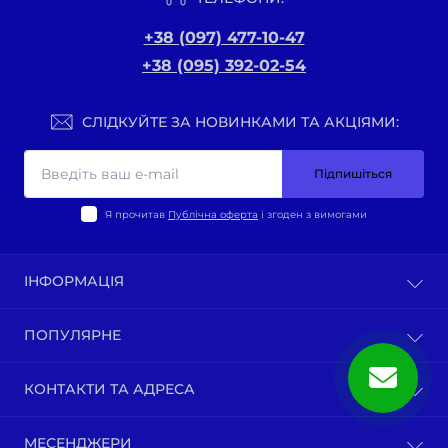
+38 (097) 477-10-47
+38 (095) 392-02-54
СЛІДКУЙТЕ ЗА НОВИНКАМИ ТА АКЦІЯМИ:
Підпишіться
Я прочитав
Публічна оферта
і згоден з вимогами
ІНФОРМАЦІЯ
Оплата та доставка
ПОПУЛЯРНЕ
Політика конфіденційності
Публічна оферта
ВЕЛО-ТОВАРИ
КОНТАКТИ ТА АДРЕСА
Про нас
Запчастини мотоциклів китай
Зворотній зв’язок
Зап-ни СКУТЕРИ ЯПОНІЯ, ЄВРОПА
м. Київ, вул. Ґарета Джонса, 1
Карта сайту
МЕСЕНДЖЕРИ
Бензопили / тримера (мотокоси) та запчастини