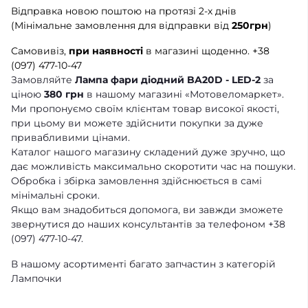
Відправка новою поштою на протязі 2-х днів
(Мінімальне замовлення для відправки від
250грн
)
Самовивіз,
при наявності
в магазині щоденно.
+38
(097) 477-10-47
Замовляйте
Лампа фари діодний BA20D - LED-2
за
ціною
380 грн
в нашому магазині «Мотовеломаркет».
Ми пропонуємо своїм клієнтам товар високої якості,
при цьому ви можете здійснити покупки за дуже
привабливими цінами.
Каталог нашого магазину складений дуже зручно, що
дає можливість максимально скоротити час на пошуки.
Обробка і збірка замовлення здійснюється в самі
мінімальні сроки.
Якщо вам знадобиться допомога, ви завжди зможете
звернутися до наших консультантів за телефоном +38
(097) 477-10-47.
В нашому асортименті багато запчастин з категорій
Лампочки