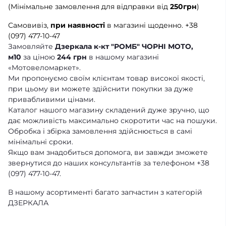
(Мінімальне замовлення для відправки від
250грн
)
Самовивіз,
при наявності
в магазині щоденно.
+38
(097) 477-10-47
Замовляйте
Дзеркала к-кт "РОМБ" ЧОРНІ МОТО,
м10
за ціною
244 грн
в нашому магазині
«Мотовеломаркет».
Ми пропонуємо своїм клієнтам товар високої якості,
при цьому ви можете здійснити покупки за дуже
привабливими цінами.
Каталог нашого магазину складений дуже зручно, що
дає можливість максимально скоротити час на пошуки.
Обробка і збірка замовлення здійснюється в самі
мінімальні сроки.
Якщо вам знадобиться допомога, ви завжди зможете
звернутися до наших консультантів за телефоном +38
(097) 477-10-47.
В нашому асортименті багато запчастин з категорій
ДЗЕРКАЛА