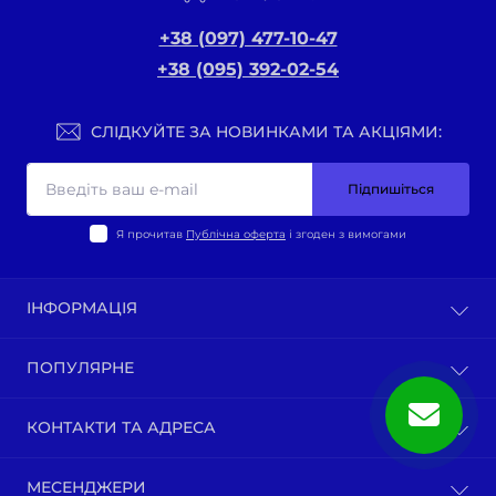
+38 (097) 477-10-47
+38 (095) 392-02-54
СЛІДКУЙТЕ ЗА НОВИНКАМИ ТА АКЦІЯМИ:
Підпишіться
Я прочитав
Публічна оферта
і згоден з вимогами
ІНФОРМАЦІЯ
Оплата та доставка
ПОПУЛЯРНЕ
Політика конфіденційності
Публічна оферта
ВЕЛО-ТОВАРИ
КОНТАКТИ ТА АДРЕСА
Про нас
Запчастини мотоциклів китай
Зворотній зв’язок
Зап-ни СКУТЕРИ ЯПОНІЯ, ЄВРОПА
м. Київ, вул. Ґарета Джонса, 1
Карта сайту
МЕСЕНДЖЕРИ
Бензопили / тримера (мотокоси) та запчастини