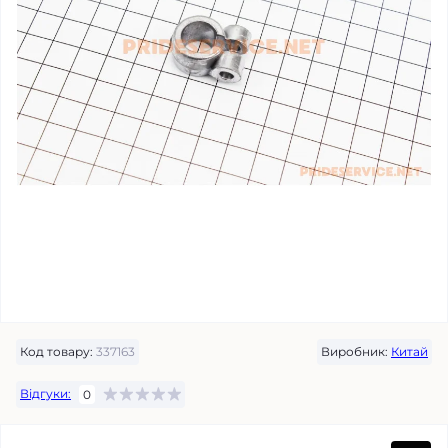
Код товару:
337163
Виробник:
Китай
Відгуки:
0