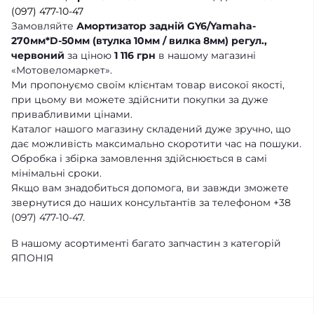
(097) 477-10-47
Замовляйте
Амортизатор задній GY6/Yamaha-
270мм*D-50мм (втулка 10мм / вилка 8мм) регул.,
червоний
за ціною
1 116 грн
в нашому магазині
«Мотовеломаркет».
Ми пропонуємо своїм клієнтам товар високої якості,
при цьому ви можете здійснити покупки за дуже
привабливими цінами.
Каталог нашого магазину складений дуже зручно, що
дає можливість максимально скоротити час на пошуки.
Обробка і збірка замовлення здійснюється в самі
мінімальні сроки.
Якщо вам знадобиться допомога, ви завжди зможете
звернутися до наших консультантів за телефоном +38
(097) 477-10-47.
В нашому асортименті багато запчастин з категорій
ЯПОНІЯ