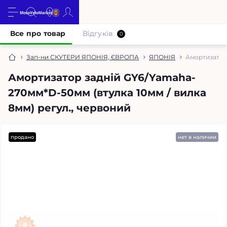
Все про товар
Відгуків
0
Зап-ни СКУТЕРИ ЯПОНІЯ, ЄВРОПА
ЯПОНІЯ
Амортизатор 
Амортизатор задній GY6/Yamaha-
270мм*D-50мм (втулка 10мм / вилка
8мм) регул., червоний
продано
нет в наличии