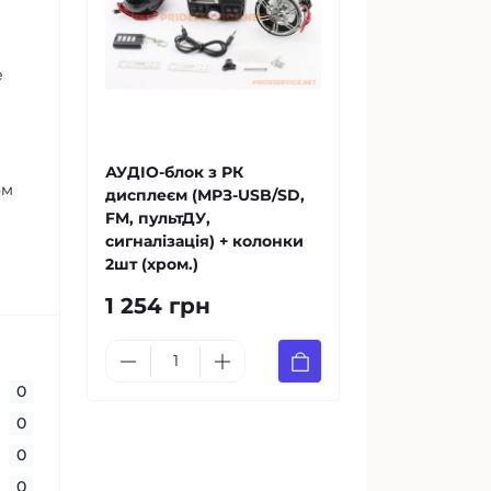
е
АУДІО-блок з РК
ом
дисплеєм (МРЗ-USB/SD,
FM, пультДУ,
сигналізація) + колонки
2шт (хром.)
1 254 грн
0
0
0
0