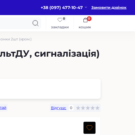
+38 (097) 477-10-47
Замовити дзвінок
0
0
закладки
кошик
онки 2шт (хром.)
льтДУ, сигналізація)
тай
Відгуки:
0