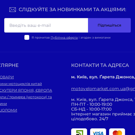
СЛІДКУЙТЕ ЗА НОВИНКАМИ ТА АКЦІЯМИ:
Підпишіться
Я прочитав
Публічна оферта
і згоден з вимогами
УЛЯРНЕ
КОНТАКТИ ТА АДРЕСА
м. Київ, вул. Ґарета Джонса,
ТОВАРИ
ини мотоциклів китай
motovelomarket.com.ua@gm
 СКУТЕРИ ЯПОНІЯ, ЄВРОПА
ли / тримера (мотокоси) та
м. Київ, вул. Ґарета Джонса, 
тини
ПН-ПТ - 10:00-19:00
СБ-НД - 10:00-17:00
ШОЛОМИ
Інтернет магазин приймає
цілодобово. 24/7