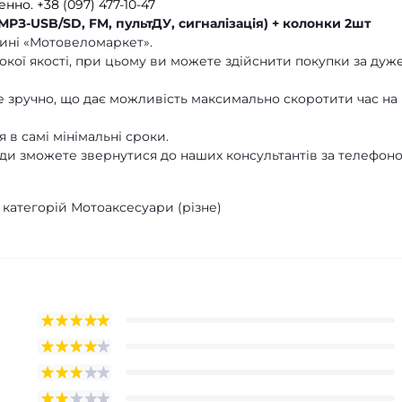
енно.
+38 (097) 477-10-47
РЗ-USB/SD, FM, пультДУ, сигналізація) + колонки 2шт
ині «Мотовеломаркет».
кої якості, при цьому ви можете здійснити покупки за дуж
 зручно, що дає можливість максимально скоротити час на
 в самі мінімальні сроки.
ди зможете звернутися до наших консультантів за телефон
 категорій Мотоаксесуари (різне)