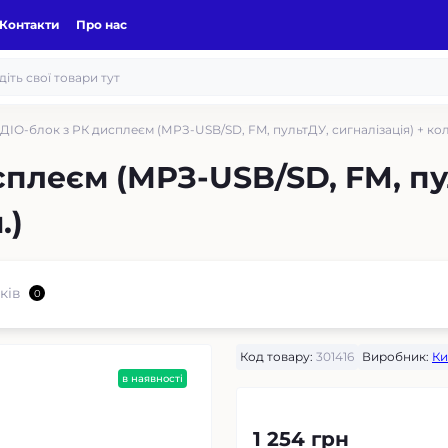
Контакти
Про нас
ДІО-блок з РК дисплеєм (МРЗ-USB/SD, FM, пультДУ, сигналізація) + кол
плеєм (МРЗ-USB/SD, FM, пу
.)
ків
0
Код товару:
301416
Виробник:
Ки
в наявності
1 254 грн