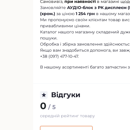
Самовивіз,
при наявності
в магазині щод
Замовляйте
АУДІО-блок з РК дисплеєм (М
(хром.)
за ціною
1 254 грн
в нашому магаз
Ми пропонуємо своїм клієнтам товар висо
привабливими цінами.
Каталог нашого магазину складений дуже
пошуки.
Обробка і збірка замовлення здійснюється
Якщо вам знадобиться допомога, ви завж
+38 (097) 477-10-47.
В нашому асортименті багато запчастин з
Відгуки
0
/ 5
середній рейтинг товару