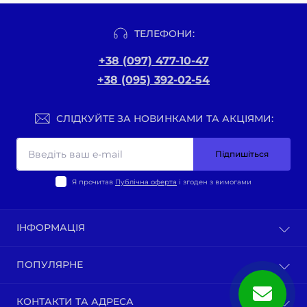
ТЕЛЕФОНИ:
+38 (097) 477-10-47
+38 (095) 392-02-54
СЛІДКУЙТЕ ЗА НОВИНКАМИ ТА АКЦІЯМИ:
Підпишіться
Я прочитав
Публічна оферта
і згоден з вимогами
ІНФОРМАЦІЯ
Оплата та доставка
ПОПУЛЯРНЕ
Політика конфіденційності
Публічна оферта
ВЕЛО-ТОВАРИ
КОНТАКТИ ТА АДРЕСА
Про нас