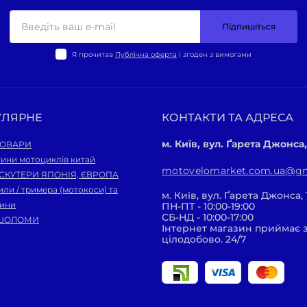
Підпишіться
Я прочитав
Публічна оферта
і згоден з вимогами
УЛЯРНЕ
КОНТАКТИ ТА АДРЕСА
м. Київ, вул. Ґарета Джонса,
ТОВАРИ
ини мотоциклів китай
motovelomarket.com.ua@gm
 СКУТЕРИ ЯПОНІЯ, ЄВРОПА
ли / тримера (мотокоси) та
м. Київ, вул. Ґарета Джонса, 
тини
ПН-ПТ - 10:00-19:00
СБ-НД - 10:00-17:00
ШОЛОМИ
Інтернет магазин приймає
цілодобово. 24/7