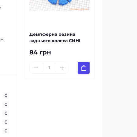
е
Демпферна резина
ом
заднього колеса СИНІ
84 грн
0
0
0
0
0