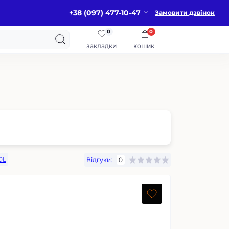
+38 (097) 477-10-47
Замовити дзвінок
0
0
закладки
кошик
DL
Відгуки:
0