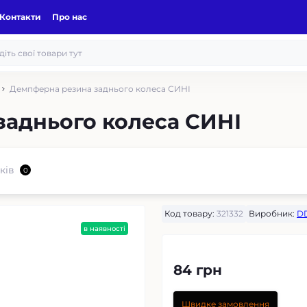
Контакти
Про нас
Демпферна резина заднього колеса СИНІ
аднього колеса СИНІ
ків
0
Код товару:
321332
Виробник:
D
в наявності
84 грн
Швидке замовлення