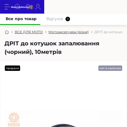
Все про товар
Відгуків
0
ВСЕ ДЛЯ МОТО
Мотоаксесуари (різне)
ДРІТ до котушок з
ДРІТ до котушок запалювання
(чорний), 10метрів
продано
нет в наличии