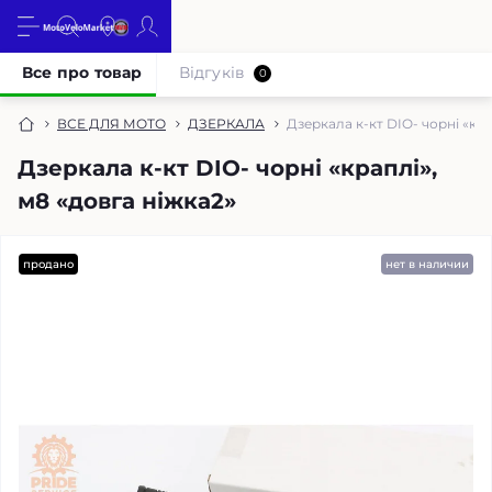
Все про товар
Відгуків
0
ВСЕ ДЛЯ МОТО
ДЗЕРКАЛА
Дзеркала к-кт DIO- чорні «кра
Дзеркала к-кт DIO- чорні «краплі»,
м8 «довга ніжка2»
продано
нет в наличии