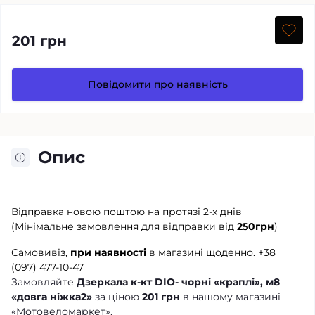
201 грн
Повідомити про наявність
Опис
Відправка новою поштою на протязі 2-х днів
(Мінімальне замовлення для відправки від
250грн
)
Самовивіз,
при наявності
в магазині щоденно.
+38
(097) 477-10-47
Замовляйте
Дзеркала к-кт DIO- чорні «краплі», м8
«довга ніжка2»
за ціною
201 грн
в нашому магазині
«Мотовеломаркет».