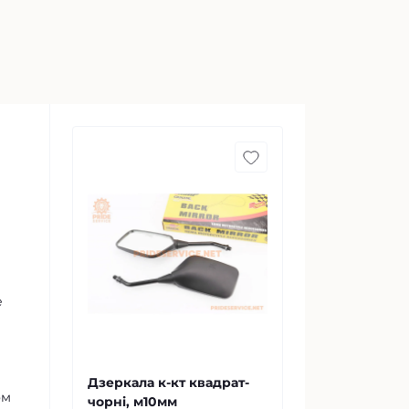
е
Дзеркала к-кт квадрат-
ом
чорні, м10мм