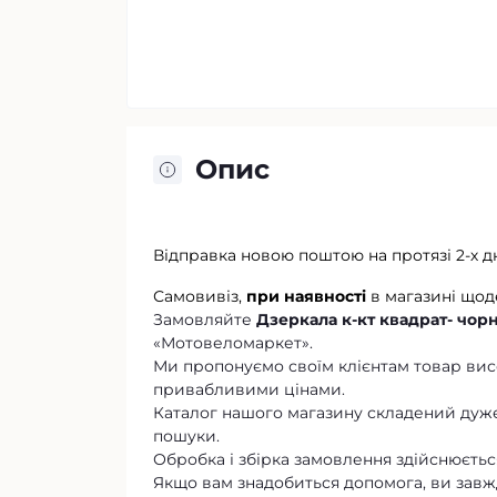
Опис
Відправка новою поштою на протязі 2-х д
Самовивіз,
при наявності
в магазині щод
Замовляйте
Дзеркала к-кт квадрат- чорн
«Мотовеломаркет».
Ми пропонуємо своїм клієнтам товар висо
привабливими цінами.
Каталог нашого магазину складений дуже
пошуки.
Обробка і збірка замовлення здійснюється
Якщо вам знадобиться допомога, ви завж