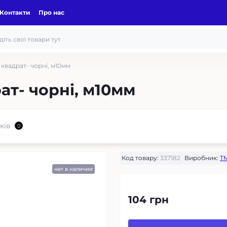
Контакти
Про нас
 квадрат- чорні, м10мм
ат- чорні, м10мм
ків
0
Код товару:
337182
Виробник:
T
нет в наличии
104 грн