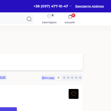
+38 (097) 477-10-47
Замовити дзвінок
0
0
закладки
кошик
MMP
Відгуки:
0