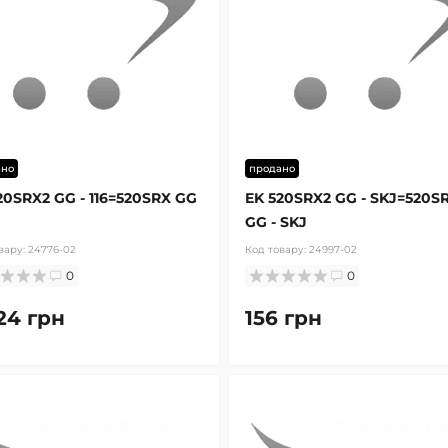
ано
продано
20SRX2 GG - 116=520SRX GG
EK 520SRX2 GG - SKJ=520S
GG - SKJ
вару:
24776-02
Код товару:
24997-02
0
0
24 грн
156 грн