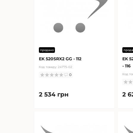
продано
прод
EK 520SRX2 GG - 112
EK 5
- 116
Код товару:
24775-02
Код то
0
2 534 грн
2 6