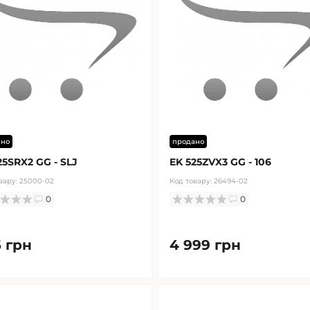
ано
продано
25SRX2 GG - SLJ
EK 525ZVX3 GG - 106
вару:
25000-02
Код товару:
26494-02
0
0
 грн
4 999 грн