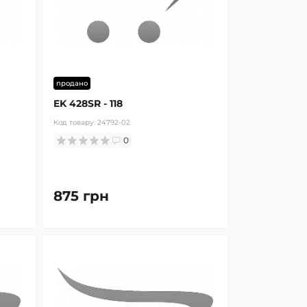
продано
EK 428SR - 118
Код товару:
24792-02
0
875 грн