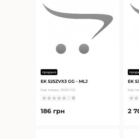
продано
прод
EK 525ZVX3 GG - MLJ
EK 5
Код товару:
25001-02
Код то
0
186 грн
2 7