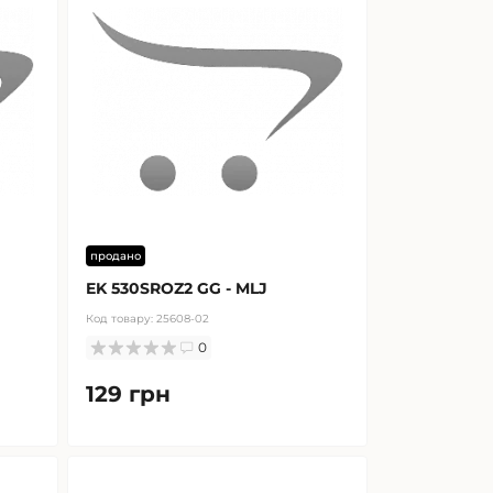
продано
EK 530SROZ2 GG - MLJ
Код товару:
25608-02
0
129 грн