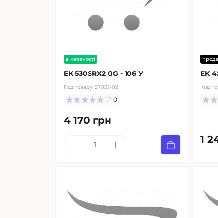
в наявності
прод
EK 530SRX2 GG - 106 У
EK 4
Код товару:
27053-02
Код то
0
4 170 грн
1 2