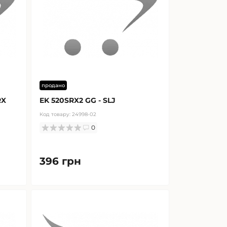
продано
RX
EK 520SRX2 GG - SLJ
Код товару:
24998-02
0
396 грн