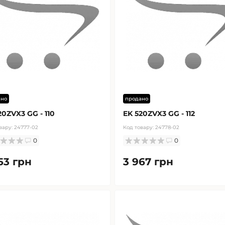
ано
продано
20ZVX3 GG - 110
EK 520ZVX3 GG - 112
вару:
24777-02
Код товару:
24778-02
0
0
53 грн
3 967 грн