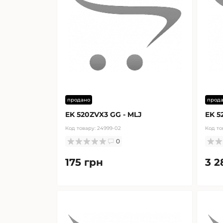
продано
прод
EK 520ZVX3 GG - MLJ
EK 5
Код товару:
24999-02
Код то
0
175 грн
3 2