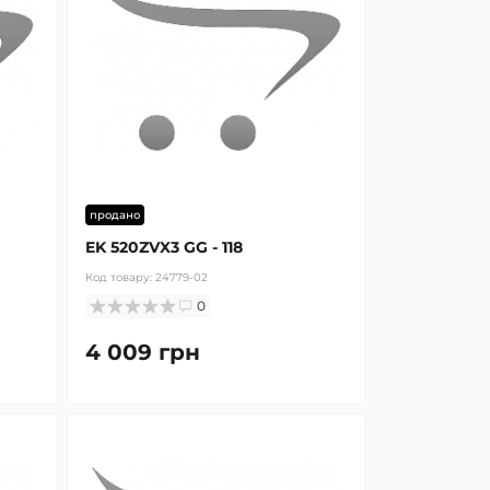
продано
EK 520ZVX3 GG - 118
Код товару:
24779-02
0
4 009 грн