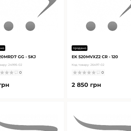
ано
продано
20MRD7 GG - SKJ
EK 520MVXZ2 CR - 120
вару:
24995-02
Код товару:
26497-02
0
0
грн
2 850 грн