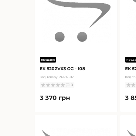
продано
прод
EK 520ZVX3 GG - 108
EK 5
Код товару:
26492-02
Код то
0
3 370 грн
3 8