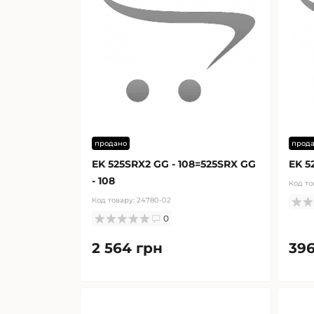
продано
прод
EK 525SRX2 GG - 108=525SRX GG
EK 5
- 108
Код то
Код товару:
24780-02
0
2 564 грн
396