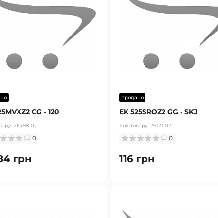
ано
продано
25MVXZ2 CG - 120
EK 525SROZ2 GG - SKJ
вару:
26498-02
Код товару:
26121-02
0
0
84 грн
116 грн