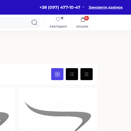
+38 (097) 477-10-47
Замовити дзвінок
0
0
закладки
кошик