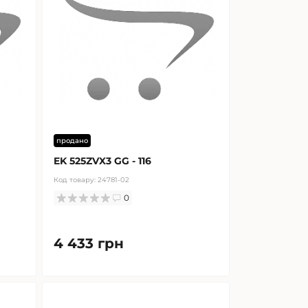
продано
EK 525ZVX3 GG - 116
Код товару:
24781-02
0
4 433 грн