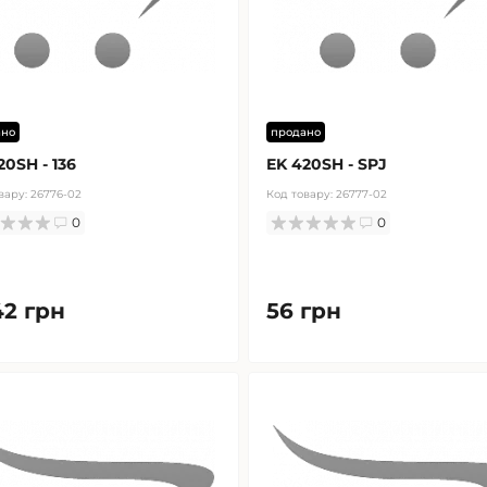
ано
продано
20SH - 136
EK 420SH - SPJ
вару:
26776-02
Код товару:
26777-02
0
0
42 грн
56 грн