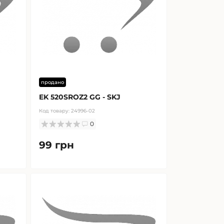
продано
EK 520SROZ2 GG - SKJ
Код товару:
24996-02
0
99 грн