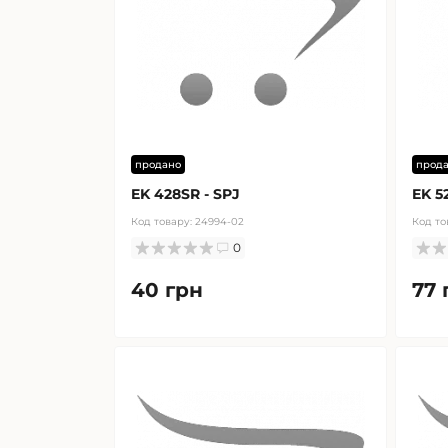
продано
прод
EK 428SR - SPJ
EK 5
Код товару:
24994-02
Код то
0
40 грн
77 