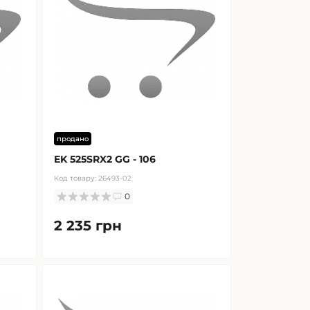
продано
EK 525SRX2 GG - 106
Код товару:
26493-02
0
2 235 грн