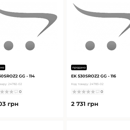
ано
продано
30SROZ2 GG - 114
EK 530SROZ2 GG - 116
вару:
24782-02
Код товару:
24783-02
0
0
03 грн
2 731 грн