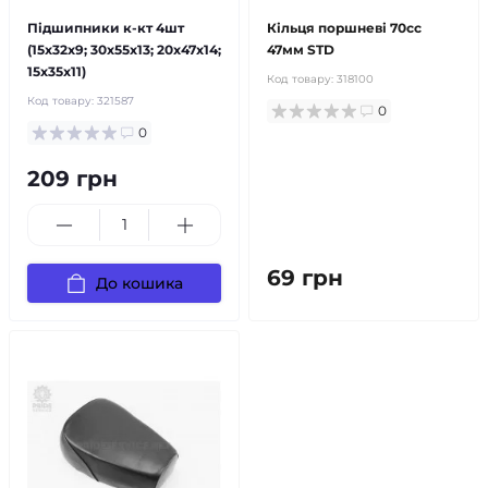
Підшипники к-кт 4шт
Кільця поршневі 70cc
(15x32x9; 30x55x13; 20x47x14;
47мм STD
15x35x11)
Код товару:
318100
Код товару:
321587
0
0
209 грн
69 грн
До кошика