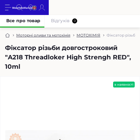
Все про товар
Відгуків
0
Моторні оливи та мотохімія
МОТОХІМІЯ
Фіксатор різьби 
Фіксатор різьби довгостроковий
"A218 Threadloker High Strengh RED",
10ml
в наявності