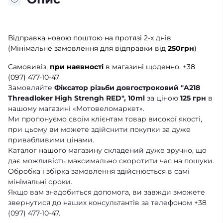
Відправка новою поштою на протязі 2-х днів
(Мінімальне замовлення для відправки від
250грн
)
Самовивіз,
при наявності
в магазині щоденно.
+38
(097) 477-10-47
Замовляйте
Фіксатор різьби довгостроковий "A218
Threadloker High Strengh RED", 10ml
за ціною
125 грн
в
нашому магазині «Мотовеломаркет».
Ми пропонуємо своїм клієнтам товар високої якості,
при цьому ви можете здійснити покупки за дуже
привабливими цінами.
Каталог нашого магазину складений дуже зручно, що
дає можливість максимально скоротити час на пошуки.
Обробка і збірка замовлення здійснюється в самі
мінімальні сроки.
Якщо вам знадобиться допомога, ви завжди зможете
звернутися до наших консультантів за телефоном +38
(097) 477-10-47.