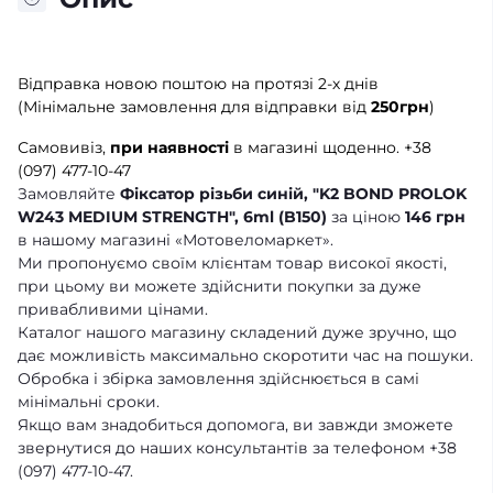
Відправка новою поштою на протязі 2-х днів
(Мінімальне замовлення для відправки від
250грн
)
Самовивіз,
при наявності
в магазині щоденно.
+38
(097) 477-10-47
Замовляйте
Фіксатор різьби синій, "K2 BOND PROLOK
W243 MEDIUM STRENGTH", 6ml (B150)
за ціною
146 грн
в нашому магазині «Мотовеломаркет».
Ми пропонуємо своїм клієнтам товар високої якості,
при цьому ви можете здійснити покупки за дуже
привабливими цінами.
Каталог нашого магазину складений дуже зручно, що
дає можливість максимально скоротити час на пошуки.
Обробка і збірка замовлення здійснюється в самі
мінімальні сроки.
Якщо вам знадобиться допомога, ви завжди зможете
звернутися до наших консультантів за телефоном +38
(097) 477-10-47.