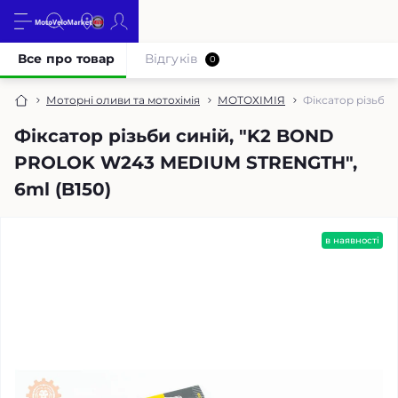
Все про товар
Відгуків
0
Моторні оливи та мотохімія
МОТОХІМІЯ
Фіксатор різьби
Фіксатор різьби синій, "K2 BOND
PROLOK W243 MEDIUM STRENGTH",
6ml (B150)
в наявності