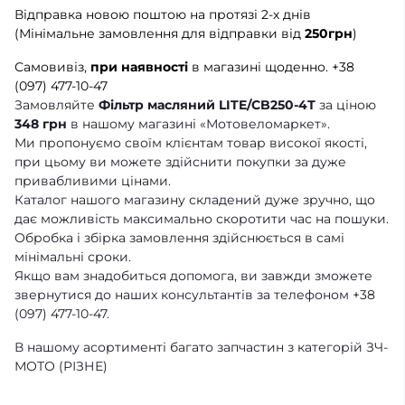
Відправка новою поштою на протязі 2-х днів
(Мінімальне замовлення для відправки від
250грн
)
Самовивіз,
при наявності
в магазині щоденно.
+38
(097) 477-10-47
Замовляйте
Фільтр масляний LITE/CB250-4Т
за ціною
348 грн
в нашому магазині «Мотовеломаркет».
Ми пропонуємо своїм клієнтам товар високої якості,
при цьому ви можете здійснити покупки за дуже
привабливими цінами.
Каталог нашого магазину складений дуже зручно, що
дає можливість максимально скоротити час на пошуки.
Обробка і збірка замовлення здійснюється в самі
мінімальні сроки.
Якщо вам знадобиться допомога, ви завжди зможете
звернутися до наших консультантів за телефоном +38
(097) 477-10-47.
В нашому асортименті багато запчастин з категорій ЗЧ-
МОТО (РІЗНЕ)