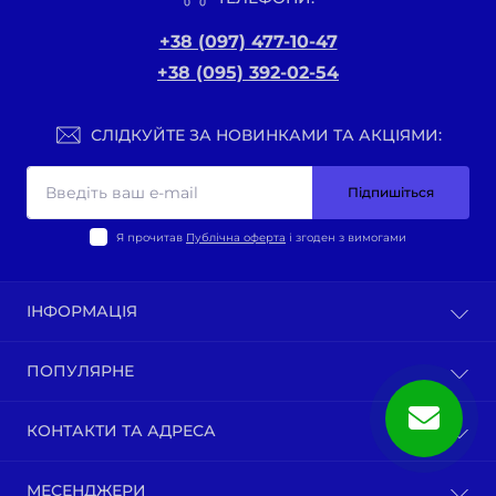
+38 (097) 477-10-47
+38 (095) 392-02-54
СЛІДКУЙТЕ ЗА НОВИНКАМИ ТА АКЦІЯМИ:
Підпишіться
Я прочитав
Публічна оферта
і згоден з вимогами
ІНФОРМАЦІЯ
Оплата та доставка
ПОПУЛЯРНЕ
Політика конфіденційності
Публічна оферта
ВЕЛО-ТОВАРИ
КОНТАКТИ ТА АДРЕСА
Про нас
Запчастини по моделям мотоциклів
Зворотній зв’язок
Зап-ни СКУТЕРИ ЯПОНІЯ, ЄВРОПА
м. Київ, вул. Ґарета Джонса, 1
Карта сайту
МЕСЕНДЖЕРИ
Бензопили / тримера (мотокоси) та запчастини