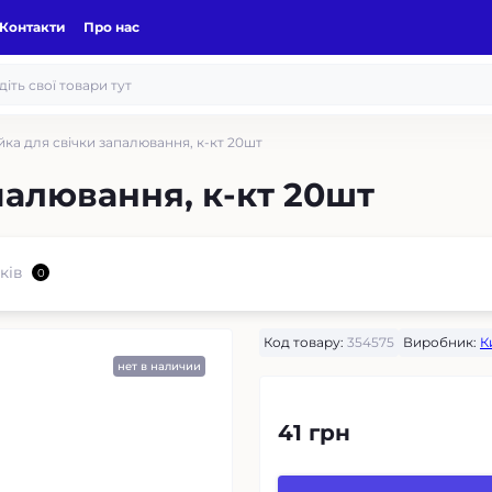
Контакти
Про нас
йка для свічки запалювання, к-кт 20шт
палювання, к-кт 20шт
ків
0
Код товару:
354575
Виробник:
К
нет в наличии
41 грн