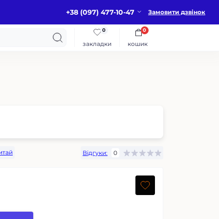
+38 (097) 477-10-47
Замовити дзвінок
0
0
закладки
кошик
итай
Відгуки:
0