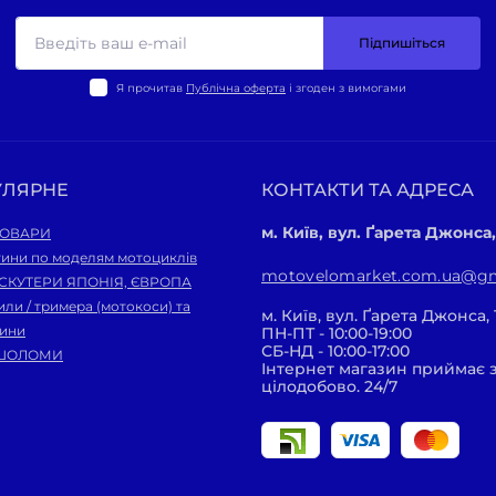
Підпишіться
Я прочитав
Публічна оферта
і згоден з вимогами
УЛЯРНЕ
КОНТАКТИ ТА АДРЕСА
м. Київ, вул. Ґарета Джонса,
ТОВАРИ
тини по моделям мотоциклів
motovelomarket.com.ua@gm
 СКУТЕРИ ЯПОНІЯ, ЄВРОПА
ли / тримера (мотокоси) та
м. Київ, вул. Ґарета Джонса, 
тини
ПН-ПТ - 10:00-19:00
СБ-НД - 10:00-17:00
ШОЛОМИ
Інтернет магазин приймає
цілодобово. 24/7