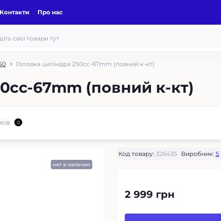
Контакти
Про нас
50
Головка циліндра 250cc-67mm (повний к-кт)
50cc-67mm (повний к-кт)
ків
0
Код товару:
326435
Виробник:
S
нет в наличии
2 999 грн