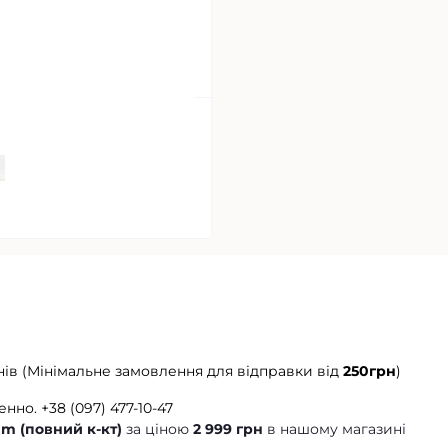
нів (Мінімальне замовлення для відправки від
250грн
)
енно.
+38 (097) 477-10-47
m (повний к-кт)
за ціною
2 999 грн
в нашому магазині