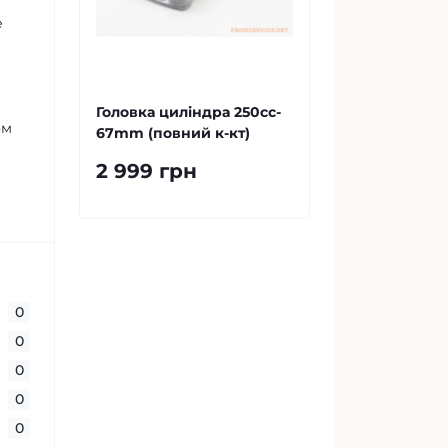
е
Головка циліндра 250cc-
ом
67mm (повний к-кт)
2 999 грн
0
0
0
0
0