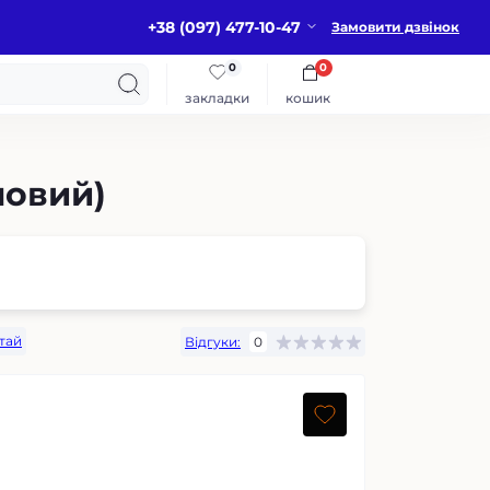
+38 (097) 477-10-47
Замовити дзвінок
0
0
закладки
кошик
мовий)
тай
Відгуки:
0