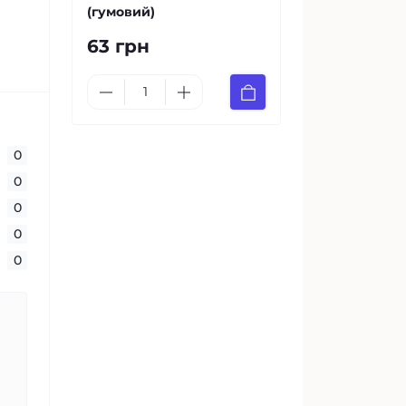
(гумовий)
63 грн
0
0
0
0
0