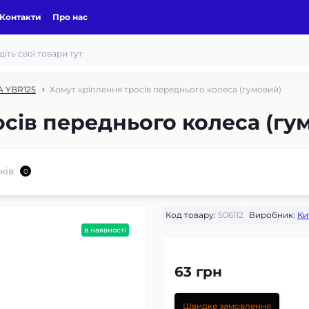
Контакти
Про нас
 YBR125
Хомут кріплення тросів переднього колеса (гумовий)
осів переднього колеса (гу
ків
0
Код товару:
506112
Виробник:
Ки
в наявності
63 грн
Швидке замовлення