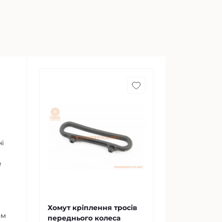
і
е
Хомут кріплення тросів
ом
переднього колеса