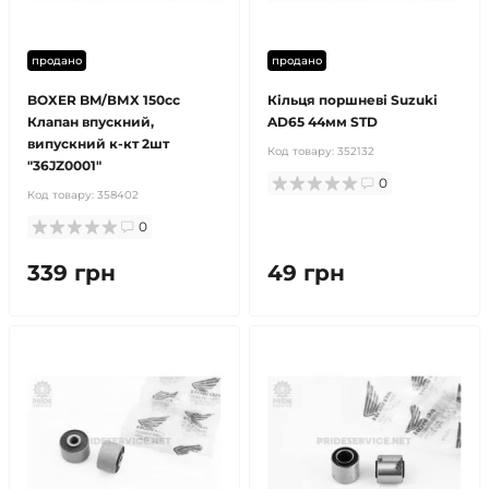
продано
продано
BOXER BM/ВМX 150cc
Кільця поршневі Suzuki
Клапан впускний,
AD65 44мм STD
випускний к-кт 2шт
Код товару:
352132
"36JZ0001"
0
Код товару:
358402
0
339 грн
49 грн