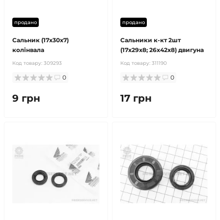
продано
продано
Сальник (17x30x7)
Сальники к-кт 2шт
колінвала
(17x29x8; 26x42x8) двигуна
Код товару:
309293
Код товару:
311190
0
0
9 грн
17 грн