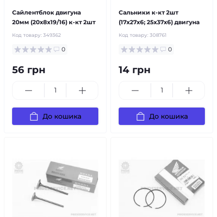
Сайлентблок двигуна
Сальники к-кт 2шт
20мм (20x8x19/16) к-кт 2шт
(17x27x6; 25x37x6) двигуна
Код товару:
349362
Код товару:
308761
0
0
56 грн
14 грн
До кошика
До кошика