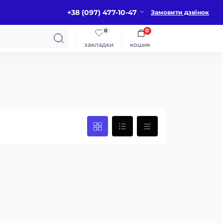
+38 (097) 477-10-47
Замовити дзвінок
0
0
закладки
кошик