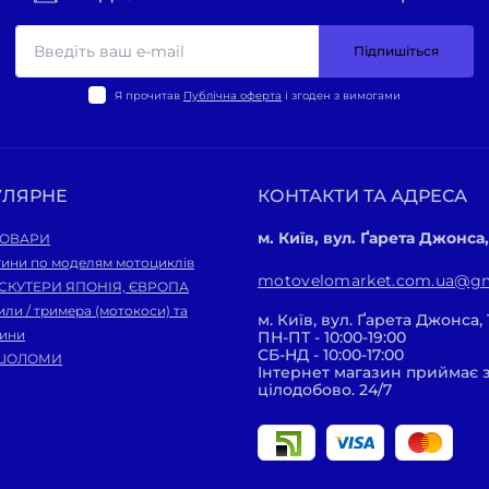
Підпишіться
Я прочитав
Публічна оферта
і згоден з вимогами
УЛЯРНЕ
КОНТАКТИ ТА АДРЕСА
м. Київ, вул. Ґарета Джонса,
ТОВАРИ
тини по моделям мотоциклів
motovelomarket.com.ua@gm
 СКУТЕРИ ЯПОНІЯ, ЄВРОПА
ли / тримера (мотокоси) та
м. Київ, вул. Ґарета Джонса, 
тини
ПН-ПТ - 10:00-19:00
СБ-НД - 10:00-17:00
ШОЛОМИ
Інтернет магазин приймає
цілодобово. 24/7