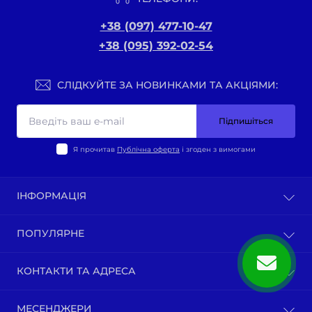
+38 (097) 477-10-47
+38 (095) 392-02-54
СЛІДКУЙТЕ ЗА НОВИНКАМИ ТА АКЦІЯМИ:
Підпишіться
Я прочитав
Публічна оферта
і згоден з вимогами
ІНФОРМАЦІЯ
Оплата та доставка
ПОПУЛЯРНЕ
Політика конфіденційності
Публічна оферта
ВЕЛО-ТОВАРИ
КОНТАКТИ ТА АДРЕСА
Про нас
Запчастини по моделям мотоциклів
Зворотній зв’язок
Зап-ни СКУТЕРИ ЯПОНІЯ, ЄВРОПА
м. Київ, вул. Ґарета Джонса, 1
Карта сайту
МЕСЕНДЖЕРИ
Бензопили / тримера (мотокоси) та запчастини