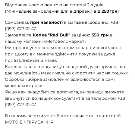
Відправка новою поштою на протязі 2-х днів
(Мінімальне замовлення для відправки від
250грн
)
Самовивіз,
при наявності
в магазині щоденно.
+38
(097) 477-10-47
Замовляйте
Кепка "Red Bull"
за ціною
550 грн
в
нашому магазині «Мотовеломаркет».
Ми пропонуємо своїм клієнтам товар високої якості,
при цьому ви можете здійснити покупки за дуже
привабливими цінами.
Каталог нашого магазину складений дуже зручно, що
дає можливість максимально скоротити час на пошуки.
Обробка і збірка замовлення здійснюється в самі
мінімальні сроки.
Якщо вам знадобиться допомога, ви завжди зможете
звернутися до наших консультантів за телефоном +38
(097) 477-10-47.
В нашому асортименті багато запчастин з категорій
МОТО ЕКІПІРУВАННЯ