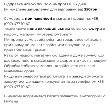
Відправка новою поштою на протязі 2-х днів
(Мінімальне замовлення для відправки від
250грн
)
Самовивіз,
при наявності
в магазині щоденно.
+38
(097) 477-10-47
Замовляйте
Клин валочний 240мм
за ціною
324 грн
в
нашому магазині «Мотовеломаркет».
Ми пропонуємо своїм клієнтам товар високої якості,
при цьому ви можете здійснити покупки за дуже
привабливими цінами.
Каталог нашого магазину складений дуже зручно, що
дає можливість максимально скоротити час на пошуки.
Обробка і збірка замовлення здійснюється в самі
мінімальні сроки.
Якщо вам знадобиться допомога, ви завжди зможете
звернутися до наших консультантів за телефоном +38
(097) 477-10-47.
В нашому асортименті багато запчастин з категорій Б/
П-Різне