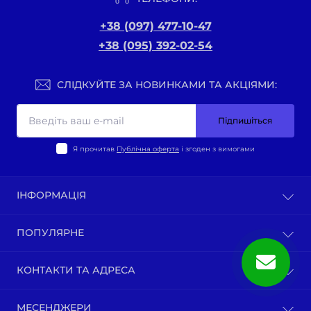
+38 (097) 477-10-47
+38 (095) 392-02-54
СЛІДКУЙТЕ ЗА НОВИНКАМИ ТА АКЦІЯМИ:
Підпишіться
Я прочитав
Публічна оферта
і згоден з вимогами
ІНФОРМАЦІЯ
Оплата та доставка
ПОПУЛЯРНЕ
Політика конфіденційності
Публічна оферта
ВЕЛО-ТОВАРИ
КОНТАКТИ ТА АДРЕСА
Про нас
Запчастини по моделям мотоциклів
Зворотній зв’язок
Зап-ни СКУТЕРИ ЯПОНІЯ, ЄВРОПА
м. Київ, вул. Ґарета Джонса, 1
Карта сайту
МЕСЕНДЖЕРИ
Бензопили / тримера (мотокоси) та запчастини