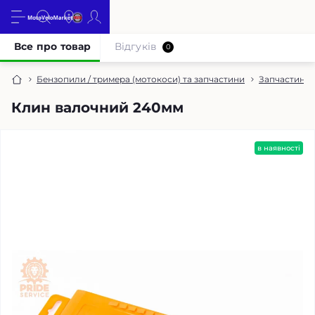
Все про товар
Відгуків
0
Бензопили / тримера (мотокоси) та запчастини
Запчастини 
Клин валочний 240мм
в наявності