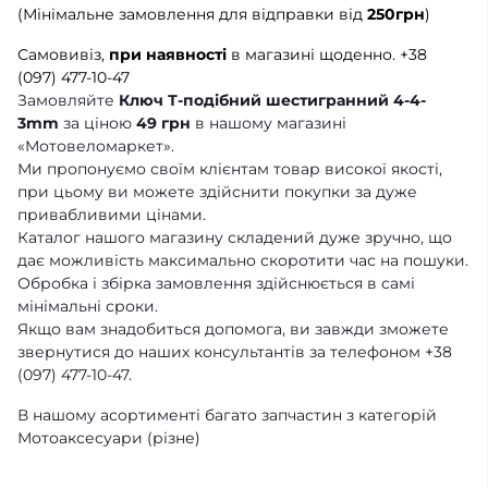
(Мінімальне замовлення для відправки від
250грн
)
Самовивіз,
при наявності
в магазині щоденно.
+38
(097) 477-10-47
Замовляйте
Ключ Т-подібний шестигранний 4-4-
3mm
за ціною
49 грн
в нашому магазині
«Мотовеломаркет».
Ми пропонуємо своїм клієнтам товар високої якості,
при цьому ви можете здійснити покупки за дуже
привабливими цінами.
Каталог нашого магазину складений дуже зручно, що
дає можливість максимально скоротити час на пошуки.
Обробка і збірка замовлення здійснюється в самі
мінімальні сроки.
Якщо вам знадобиться допомога, ви завжди зможете
звернутися до наших консультантів за телефоном +38
(097) 477-10-47.
В нашому асортименті багато запчастин з категорій
Мотоаксесуари (різне)