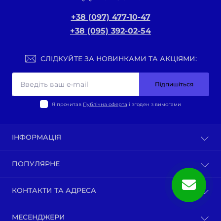
+38 (097) 477-10-47
+38 (095) 392-02-54
СЛІДКУЙТЕ ЗА НОВИНКАМИ ТА АКЦІЯМИ:
Підпишіться
Я прочитав
Публічна оферта
і згоден з вимогами
ІНФОРМАЦІЯ
Оплата та доставка
ПОПУЛЯРНЕ
Політика конфіденційності
Публічна оферта
ВЕЛО-ТОВАРИ
КОНТАКТИ ТА АДРЕСА
Про нас
Запчастини мотоциклів китай
Зворотній зв’язок
Зап-ни СКУТЕРИ ЯПОНІЯ, ЄВРОПА
м. Київ, вул. Ґарета Джонса, 1
Карта сайту
МЕСЕНДЖЕРИ
Бензопили / тримера (мотокоси) та запчастини