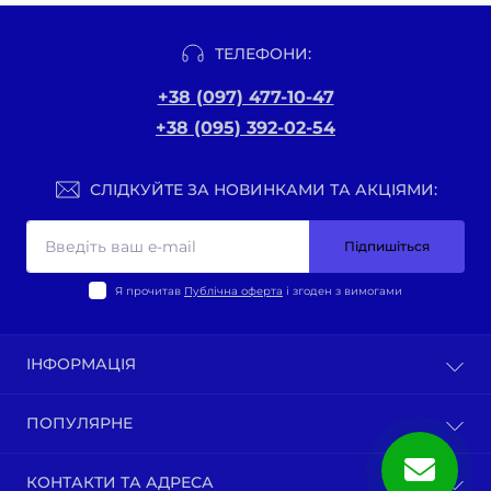
ТЕЛЕФОНИ:
+38 (097) 477-10-47
+38 (095) 392-02-54
СЛІДКУЙТЕ ЗА НОВИНКАМИ ТА АКЦІЯМИ:
Підпишіться
Я прочитав
Публічна оферта
і згоден з вимогами
ІНФОРМАЦІЯ
Оплата та доставка
ПОПУЛЯРНЕ
Політика конфіденційності
Публічна оферта
ВЕЛО-ТОВАРИ
КОНТАКТИ ТА АДРЕСА
Про нас