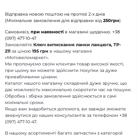
Відправка новою поштою на протязі 2-х днів
(Мінімальне замовлення для відправки від
250грн
)
Самовивіз,
при наявності
в магазині щоденно.
+38
(097) 477-10-47
Замовляйте
Ключ витискання ланки ланцюга, TP-
211
за ціною
195 грн
в нашому магазині
«Мотовеломаркет».
Ми пропонуємо своїм клієнтам товар високої якості,
при цьому ви можете здійснити покупки за дуже
привабливими цінами.
Каталог нашого магазину складений дуже зручно, що
дає можливість максимально скоротити час на пошуки.
Обробка і збірка замовлення здійснюється в самі
мінімальні сроки.
Якщо вам знадобиться допомога, ви завжди зможете
звернутися до наших консультантів за телефоном +38
(097) 477-10-47.
В нашому асортименті багато запчастин з категорій