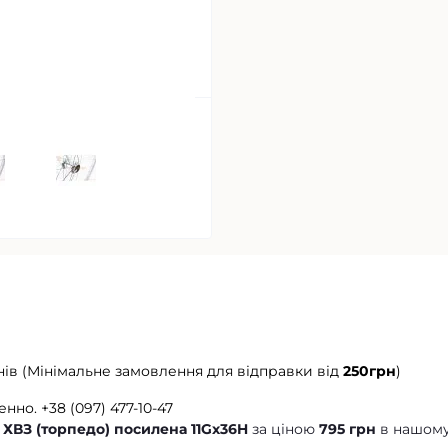
нів (Мінімальне замовлення для відправки від
250грн
)
енно.
+38 (097) 477-10-47
у ХВЗ (торпедо) посилена 11Gх36H
за ціною
795 грн
в нашом