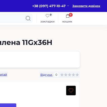
+38 (097) 477-10-47
Замовити дзвінок
0
0
закладки
кошик
илена 11Gх36H
итай
Відгуки:
0