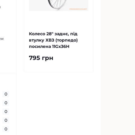
е
Колесо 28" заднє, під
ом
втулку ХВЗ (торпедо)
посилена 11Gх36H
795 грн
0
0
0
0
0