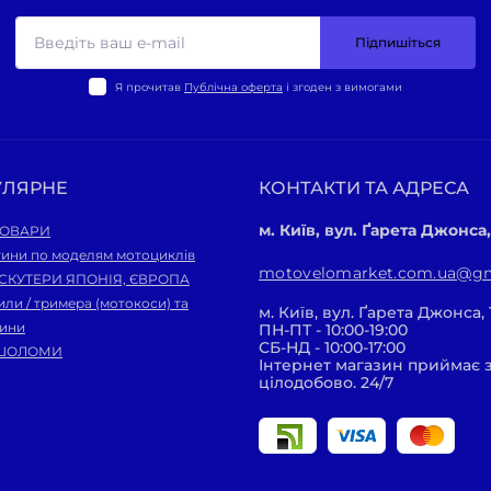
Підпишіться
Я прочитав
Публічна оферта
і згоден з вимогами
УЛЯРНЕ
КОНТАКТИ ТА АДРЕСА
м. Київ, вул. Ґарета Джонса,
ТОВАРИ
тини по моделям мотоциклів
motovelomarket.com.ua@gm
 СКУТЕРИ ЯПОНІЯ, ЄВРОПА
ли / тримера (мотокоси) та
м. Київ, вул. Ґарета Джонса, 
тини
ПН-ПТ - 10:00-19:00
СБ-НД - 10:00-17:00
ШОЛОМИ
Інтернет магазин приймає
цілодобово. 24/7