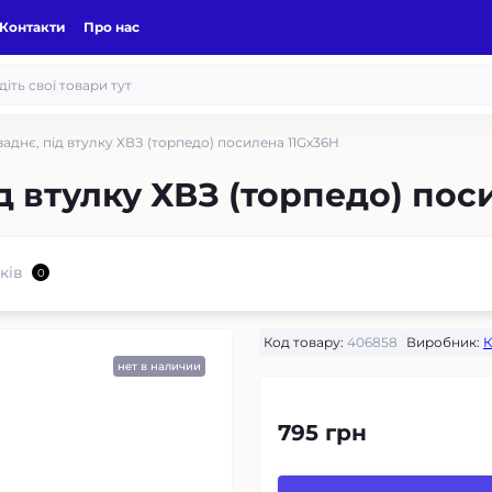
Контакти
Про нас
заднє, під втулку ХВЗ (торпедо) посилена 11Gх36H
ід втулку ХВЗ (торпедо) пос
ків
0
Код товару:
406858
Виробник:
К
нет в наличии
795 грн