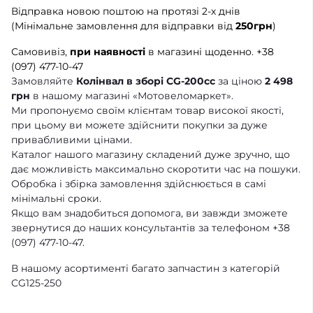
Відправка новою поштою на протязі 2-х днів
(Мінімальне замовлення для відправки від
250грн
)
Самовивіз,
при наявності
в магазині щоденно.
+38
(097) 477-10-47
Замовляйте
Колінвал в зборі CG-200cc
за ціною
2 498
грн
в нашому магазині «Мотовеломаркет».
Ми пропонуємо своїм клієнтам товар високої якості,
при цьому ви можете здійснити покупки за дуже
привабливими цінами.
Каталог нашого магазину складений дуже зручно, що
дає можливість максимально скоротити час на пошуки.
Обробка і збірка замовлення здійснюється в самі
мінімальні сроки.
Якщо вам знадобиться допомога, ви завжди зможете
звернутися до наших консультантів за телефоном +38
(097) 477-10-47.
В нашому асортименті багато запчастин з категорій
CG125-250