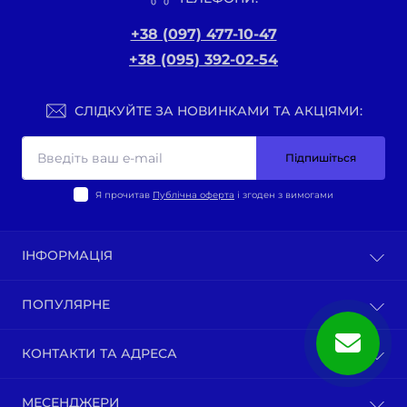
+38 (097) 477-10-47
+38 (095) 392-02-54
СЛІДКУЙТЕ ЗА НОВИНКАМИ ТА АКЦІЯМИ:
Підпишіться
Я прочитав
Публічна оферта
і згоден з вимогами
ІНФОРМАЦІЯ
Оплата та доставка
ПОПУЛЯРНЕ
Політика конфіденційності
Публічна оферта
ВЕЛО-ТОВАРИ
КОНТАКТИ ТА АДРЕСА
Про нас
Запчастини по моделям мотоциклів
Зворотній зв’язок
Зап-ни СКУТЕРИ ЯПОНІЯ, ЄВРОПА
м. Київ, вул. Ґарета Джонса, 1
Карта сайту
МЕСЕНДЖЕРИ
Бензопили / тримера (мотокоси) та запчастини