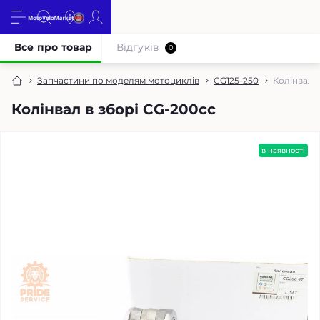
Все про товар
Відгуків
0
Запчастини по моделям мотоциклів
CG125-250
Колінвал 
Колінвал в зборі CG-200cc
в наявності