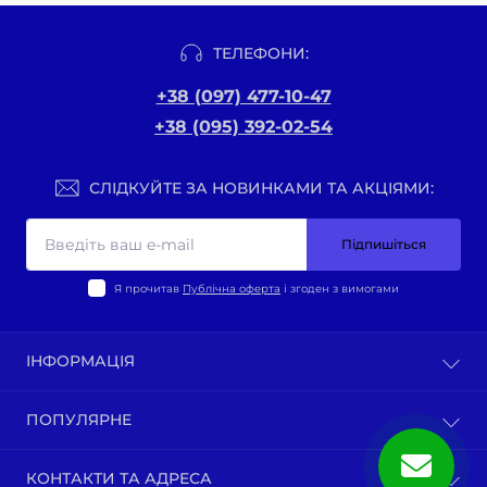
ТЕЛЕФОНИ:
+38 (097) 477-10-47
+38 (095) 392-02-54
СЛІДКУЙТЕ ЗА НОВИНКАМИ ТА АКЦІЯМИ:
Підпишіться
Я прочитав
Публічна оферта
і згоден з вимогами
ІНФОРМАЦІЯ
Оплата та доставка
ПОПУЛЯРНЕ
Політика конфіденційності
Публічна оферта
ВЕЛО-ТОВАРИ
КОНТАКТИ ТА АДРЕСА
Про нас