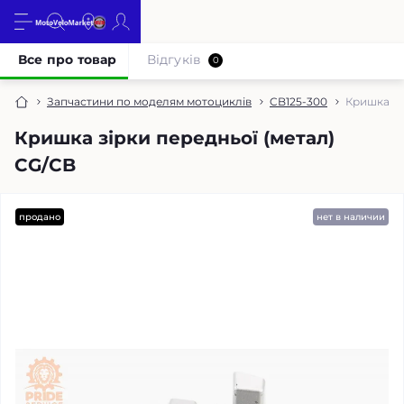
Все про товар
Відгуків
0
Запчастини по моделям мотоциклів
CB125-300
Кришка зі
Кришка зірки передньої (метал)
CG/CB
продано
нет в наличии