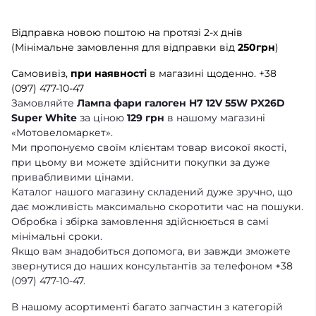
Відправка новою поштою на протязі 2-х днів
(Мінімальне замовлення для відправки від
250грн
)
Самовивіз,
при наявності
в магазині щоденно.
+38
(097) 477-10-47
Замовляйте
Лампа фари галоген H7 12V 55W PX26D
Super White
за ціною
129 грн
в нашому магазині
«Мотовеломаркет».
Ми пропонуємо своїм клієнтам товар високої якості,
при цьому ви можете здійснити покупки за дуже
привабливими цінами.
Каталог нашого магазину складений дуже зручно, що
дає можливість максимально скоротити час на пошуки.
Обробка і збірка замовлення здійснюється в самі
мінімальні сроки.
Якщо вам знадобиться допомога, ви завжди зможете
звернутися до наших консультантів за телефоном +38
(097) 477-10-47.
В нашому асортименті багато запчастин з категорій