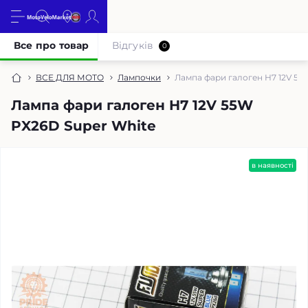
Все про товар
Відгуків
0
ВСЕ ДЛЯ МОТО
Лампочки
Лампа фари галоген H7 12V 55
Лампа фари галоген H7 12V 55W
PX26D Super White
в наявності