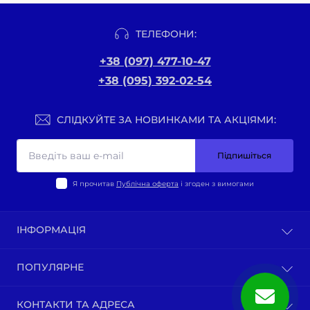
ТЕЛЕФОНИ:
+38 (097) 477-10-47
+38 (095) 392-02-54
СЛІДКУЙТЕ ЗА НОВИНКАМИ ТА АКЦІЯМИ:
Підпишіться
Я прочитав
Публічна оферта
і згоден з вимогами
ІНФОРМАЦІЯ
Оплата та доставка
ПОПУЛЯРНЕ
Політика конфіденційності
Публічна оферта
ВЕЛО-ТОВАРИ
КОНТАКТИ ТА АДРЕСА
Про нас