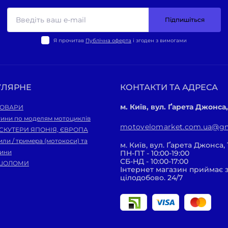
Підпишіться
Я прочитав
Публічна оферта
і згоден з вимогами
УЛЯРНЕ
КОНТАКТИ ТА АДРЕСА
м. Київ, вул. Ґарета Джонса,
ТОВАРИ
тини по моделям мотоциклів
motovelomarket.com.ua@gm
 СКУТЕРИ ЯПОНІЯ, ЄВРОПА
ли / тримера (мотокоси) та
м. Київ, вул. Ґарета Джонса, 
тини
ПН-ПТ - 10:00-19:00
СБ-НД - 10:00-17:00
ШОЛОМИ
Інтернет магазин приймає
цілодобово. 24/7