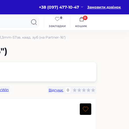
+38 (097) 477-10-47
Замовити дзвінок
0
0
закладки
кошик
1,3mm-57зв. квад. зуб (на Partner-16")
")
rWin
Відгуки:
0