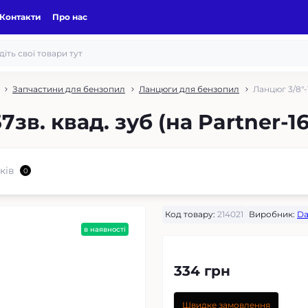
Контакти
Про нас
Запчастини для бензопил
Ланцюги для бензопил
Ланцюг 3/8"-
зв. квад. зуб (на Partner-16
ків
0
Код товару:
214021
Виробник:
Da
в наявності
334 грн
Швидке замовлення