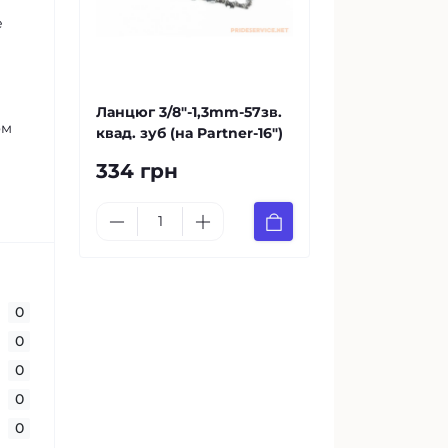
е
Ланцюг 3/8"-1,3mm-57зв.
ом
квад. зуб (на Partner-16")
334 грн
0
0
0
0
0